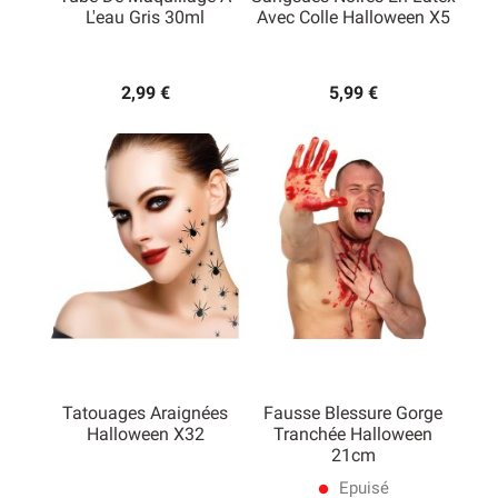
L'eau Gris 30ml
Avec Colle Halloween X5
2,99 €
5,99 €
Tatouages Araignées
Fausse Blessure Gorge
Halloween X32
Tranchée Halloween
21cm
Epuisé
lens