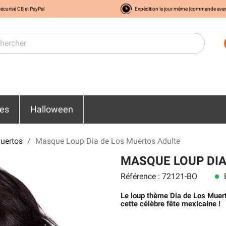
écurisé CB et PayPal
Expédition le jour même (commande ava
res
Halloween
uertos
Masque Loup Dia de Los Muertos Adulte
MASQUE LOUP DIA
Référence : 72121-BO
E
lens
Le loup thème Dia de Los Muert
cette célèbre fête mexicaine !