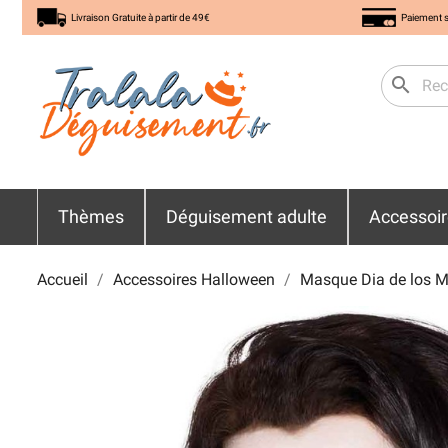
Livraison Gratuite à partir de 49€
Paiement s
search
Thèmes
Déguisement adulte
Accessoi
Accueil
Accessoires Halloween
Masque Dia de los M