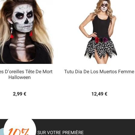
s D'oreilles Tête De Mort
Tutu Dia De Los Muertos Femme


Halloween
Aperçu rapide
Aperçu rapide
2,99 €
12,49 €
SUR VOTRE PREMIÈRE