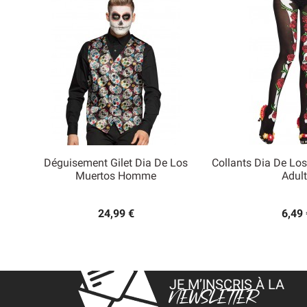
Déguisement Gilet Dia De Los
Collants Dia De Los


Muertos Homme
Adult
Aperçu rapide
Aperçu
24,99 €
6,49 
JE M’INSCRIS À LA
NEWSLETTER