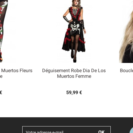
 Muertos Fleurs
Déguisement Robe Dia De Los
Boucle

e
Muertos Femme
 rapide
Aperçu rapide
€
59,99 €