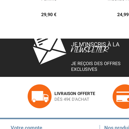
29,90 €
24,99
JE M’INSCRIS À LA
NEWSLETTER
JE REÇOIS DES OFFRES
EXCLUSIVES
LIVRAISON OFFERTE
DÈS 49€ D'ACHAT
Votre compte
Nos produi