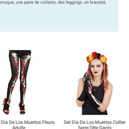
erruque, une paire de collants, des leggings, un bracelet,
 Dia De Los Muertos Fleurs
Set Dia De Los Muertos Collier


Adulte
Serre-Tête Gants
Aperçu rapide
Aperçu rapide