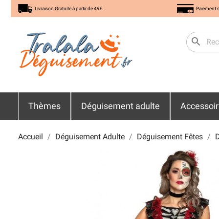
Livraison Gratuite à partir de 49€
Paiement s
search
Thèmes
Déguisement adulte
Accessoi
Accueil
Déguisement Adulte
Déguisement Fêtes
D