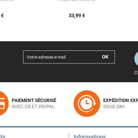
 €
33,99 €
C
PAIEMENT SÉCURISÉ
EXPÉDITION EX
AVEC CB ET PAYPAL
SOUS 24H
ts
Informations