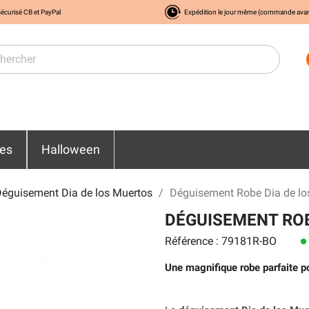
écurisé CB et PayPal
Expédition le jour même (commande ava
res
Halloween
éguisement Dia de los Muertos
Déguisement Robe Dia de l
DÉGUISEMENT ROB
Référence : 79181R-BO
lens
Une magnifique robe parfaite po