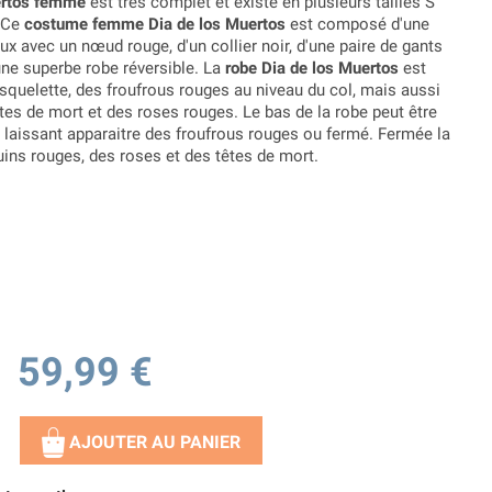
ertos femme
est très complet et existe en plusieurs tailles S
. Ce
costume femme Dia de los Muertos
est composé d'une
x avec un nœud rouge, d'un collier noir, d'une paire de gants
une superbe robe réversible. La
robe Dia de los Muertos
est
squelette, des froufrous rouges au niveau du col, mais aussi
êtes de mort et des roses rouges. Le bas de la robe peut être
laissant apparaitre des froufrous rouges ou fermé. Fermée la
ins rouges, des roses et des têtes de mort.
59,99 €
AJOUTER AU PANIER