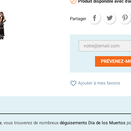

Produit disponible avec d'a
Partager
PRÉVENEZ-MO

Ajouter à mes favoris
e
, vous trouverez de nombreux
déguisements Dia de los Muertos
po