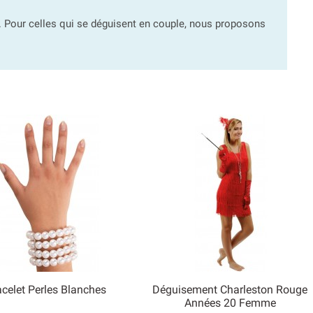
 Pour celles qui se déguisent en couple, nous proposons
acelet Perles Blanches
Déguisement Charleston Rouge


Années 20 Femme
Aperçu rapide
Aperçu rapide