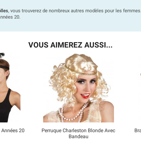
lles
, vous trouverez de nombreux autres modèles pour les femmes.
années 20.
VOUS AIMEREZ AUSSI...
e Années 20
Perruque Charleston Blonde Avec
Br

Bandeau
 rapide
Aperçu rapide