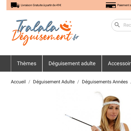
Livraison Gratuite à partir de 49€
Paiement s
search
Thèmes
Déguisement adulte
Accessoi
Accueil
Déguisement Adulte
Déguisements Années