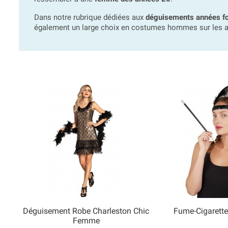
Dans notre rubrique dédiées aux
déguisements années fo
également un large choix en costumes hommes sur les 
Déguisement Robe Charleston Chic
Fume-Cigarett


Femme
Aperçu rapide
Aperçu