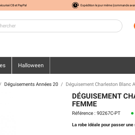
écurisé CB et PayPal
Expédition le jour même (commande ava
res
Halloween
Déguisements Années 20
Déguisement Charleston Blanc
DÉGUISEMENT CH
FEMME
Référence : 90267C-PT
lens
La robe idéale pour passer une