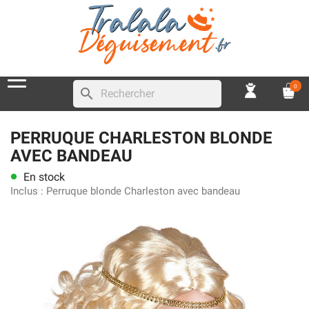
0
search
PERRUQUE CHARLESTON BLONDE
AVEC BANDEAU
En stock
lens
Inclus :
Perruque blonde Charleston avec bandeau