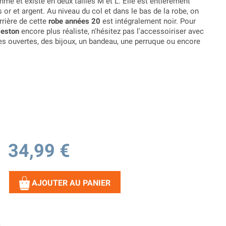
me et existe en deux tailles M et L. Elle est entièrement
 or et argent. Au niveau du col et dans le bas de la robe, on
rrière de cette
robe années 20
est intégralement noir. Pour
leston
encore plus réaliste, n'hésitez pas l'accessoiriser avec
es ouvertes, des bijoux, un bandeau, une perruque ou encore
34,99 €
AJOUTER AU PANIER