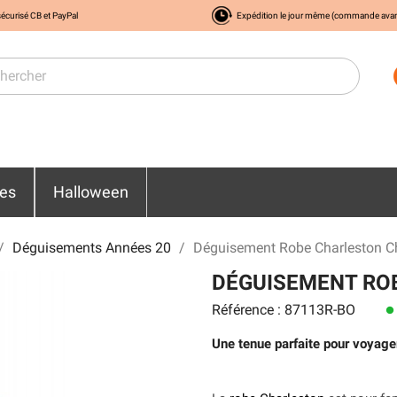
écurisé CB et PayPal
Expédition le jour même (commande ava
res
Halloween
Déguisements Années 20
Déguisement Robe Charleston 
DÉGUISEMENT RO
Référence : 87113R-BO
lens
Une tenue parfaite pour voyage