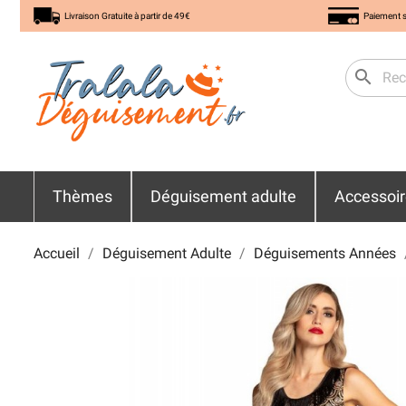
Livraison Gratuite à partir de 49€
Paiement s
search
Thèmes
Déguisement adulte
Accessoi
Accueil
Déguisement Adulte
Déguisements Années