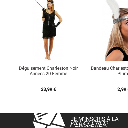
Déguisement Charleston Noir
Bandeau Charlest


Années 20 Femme
Plum
Aperçu rapide
Aperçu
23,99 €
2,99 
JE M’INSCRIS À LA
NEWSLETTER