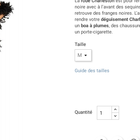
La
robe Charleston
est pour fem
noire avec à l'avant des sequins
retrouve des franges noires. L'a
rendre votre
déguisement Char
un
boa à plumes
, des chaussur
un porte-cigarette.
Taille
Guide des tailles
Quantité