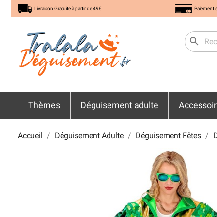
Livraison Gratuite à partir de 49€
Paiement s
search
Thèmes
Déguisement adulte
Accessoi
Accueil
Déguisement Adulte
Déguisement Fêtes
D