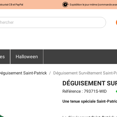
écurisé CB et PayPal
Expédition le jour même (commande ava
res
Halloween
éguisement Saint-Patrick
Déguisement Survêtement Saint-Pa
DÉGUISEMENT SUR
Référence : 79371S-WID
le
Une tenue spéciale Saint-Patric