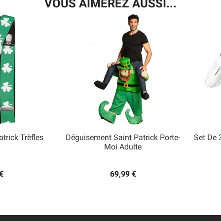
VOUS AIMEREZ AUSSI...
atrick Trèfles
Déguisement Saint Patrick Porte-
Set De 

Moi Adulte
 rapide
Aperçu rapide
€
69,99 €