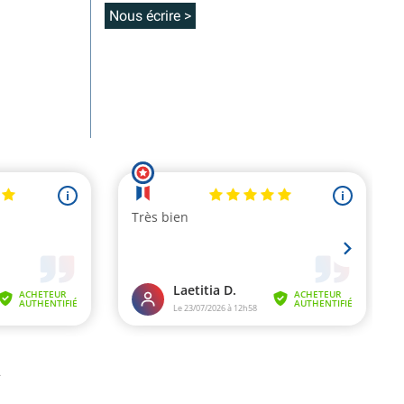
Nous écrire >
.