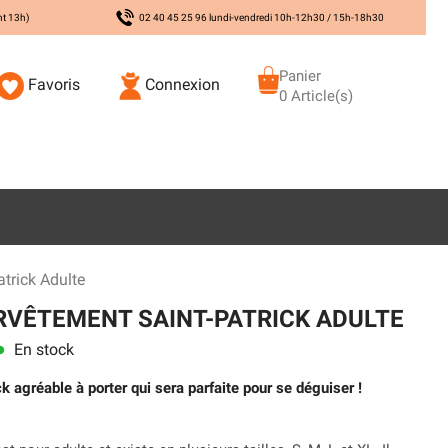
nt 13h)
02 40 45 25 96 lundi-vendredi 10h-12h30 / 15h-18h30
Panier
Favoris
Connexion
0 Article(s)
trick Adulte
VÊTEMENT SAINT-PATRICK ADULTE
En stock
ns
k agréable à porter qui sera parfaite pour se déguiser !