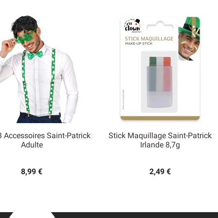
3 Accessoires Saint-Patrick
Stick Maquillage Saint-Patrick


Adulte
Irlande 8,7g
Aperçu rapide
Aperçu rapide
8,99 €
2,49 €