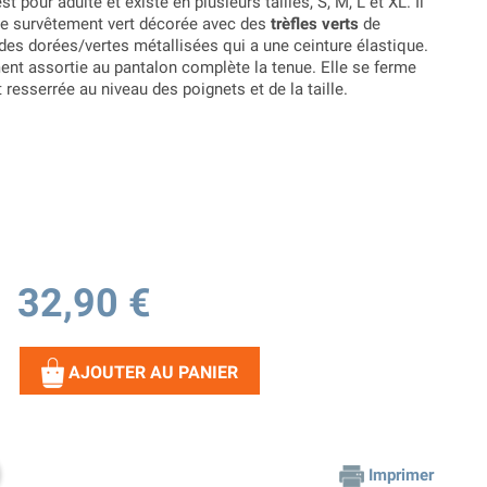
st pour adulte et existe en plusieurs tailles, S, M, L et XL. Il
le survêtement vert décorée avec des
trèfles verts
de
des dorées/vertes métallisées qui a une ceinture élastique.
ent assortie au pantalon complète la tenue. Elle se ferme
 resserrée au niveau des poignets et de la taille.
32,90 €
AJOUTER AU PANIER
Imprimer