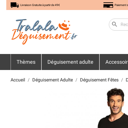
Livraison Gratuite à partir de 49€
Paiement s
search
Thèmes
Déguisement adulte
Accessoi
Accueil
Déguisement Adulte
Déguisement Fêtes
D