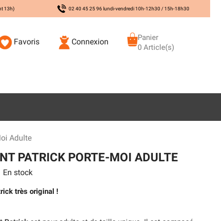
nt 13h)
02 40 45 25 96 lundi-vendredi 10h-12h30 / 15h-18h30
Panier
Favoris
Connexion
0 Article(s)
oi Adulte
NT PATRICK PORTE-MOI ADULTE
En stock
ick très original !