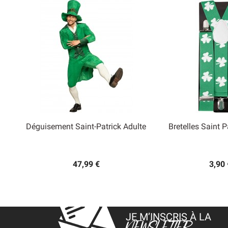
Déguisement Saint-Patrick Adulte
Bretelles Saint P


Aperçu rapide
Aperçu
47,99 €
3,90 
JE M’INSCRIS À LA
NEWSLETTER