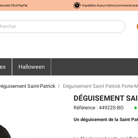
écurisé CB et PayPal
Expédition le jour même (commande ava
res
Halloween
éguisement Saint-Patrick
Déguisement Saint Patrick Porte-M
DÉGUISEMENT SAI
Référence : 44922S-BO
lens
Un déguisement de la Saint Patr