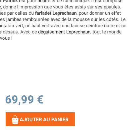
t Patrick
est pour adulte et de taille unique. Il est composé
lé, donne l'impression que vous êtes assis sur ses épaules.
es par celles du
farfadet Leprechaun
, pour donner un effet
sses jambes rembourrées avec de la mousse sur les côtés. Le
ntalon vert, un haut vert avec une fausse ceinture noire et un
e
dessus. Avec ce
déguisement Leprechaun
, tout le monde
vous !
69,99 €
AJOUTER AU PANIER