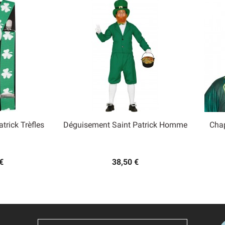
atrick Trèfles
Déguisement Saint Patrick Homme
Chap

 rapide
Aperçu rapide
€
38,50 €