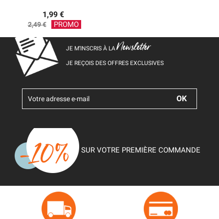
1,99 €
Prix
PROMO
2,49 €
de
base
Newsletter
JE M’INSCRIS À LA
JE REÇOIS DES OFFRES EXCLUSIVES
SUR VOTRE PREMIÈRE COMMANDE