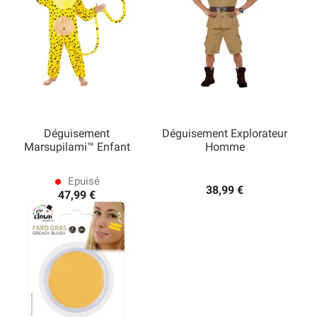
Déguisement
Déguisement Explorateur
Marsupilami™ Enfant
Homme
Epuisé
lens
38,99 €
47,99 €