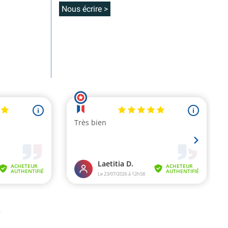
Nous écrire >
.