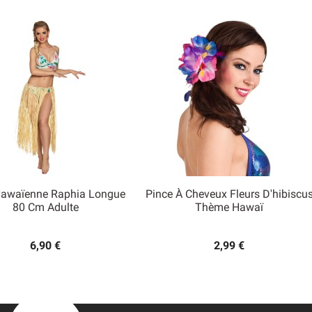
awaïenne Raphia Longue
Pince À Cheveux Fleurs D'hibiscu


80 Cm Adulte
Thème Hawaï
Aperçu rapide
Aperçu rapide
6,90 €
2,99 €