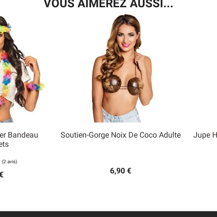
VOUS AIMEREZ AUSSI...
ier Bandeau
Soutien-Gorge Noix De Coco Adulte
Jupe H

ets
 rapide
Aperçu rapide
6,90 €
€