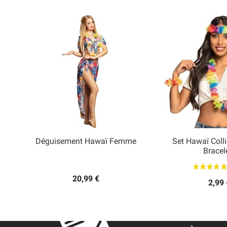
Déguisement Hawaï Femme
Set Hawaï Coll


Bracel
Aperçu rapide
Aperçu
20,99 €
2,99 