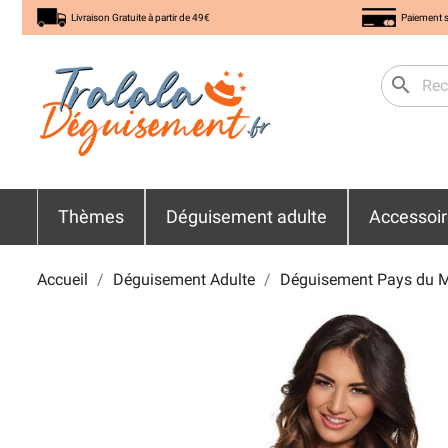
Livraison Gratuite à partir de 49€
Paiement s
search
Thèmes
Déguisement adulte
Accessoi
Accueil
Déguisement Adulte
Déguisement Pays du 