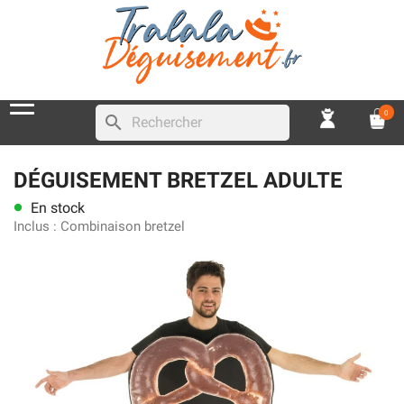
0
search
DÉGUISEMENT BRETZEL ADULTE
En stock
lens
Inclus :
Combinaison bretzel