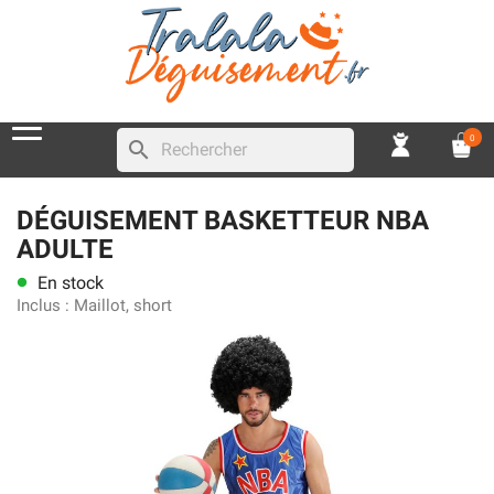
0
search
DÉGUISEMENT BASKETTEUR NBA
ADULTE
En stock
lens
Inclus :
Maillot, short