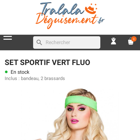
0
search
SET SPORTIF VERT FLUO
En stock
lens
Inclus :
bandeau, 2 brassards