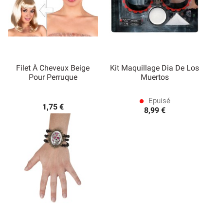
Filet À Cheveux Beige
Kit Maquillage Dia De Los
Pour Perruque
Muertos
Epuisé
lens
1,75 €
8,99 €