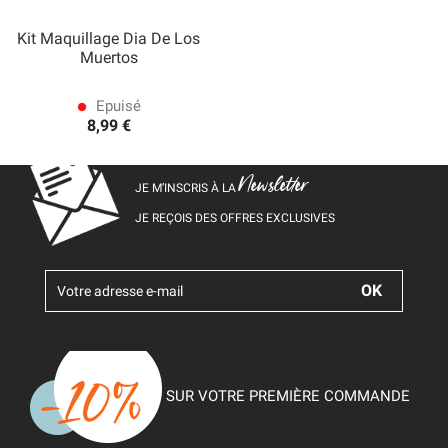
Kit Maquillage Dia De Los
Muertos
Epuisé
lens
8,99 €
Newsletter
JE M’INSCRIS À LA
JE REÇOIS DES OFFRES EXCLUSIVES
SUR VOTRE PREMIÈRE COMMANDE