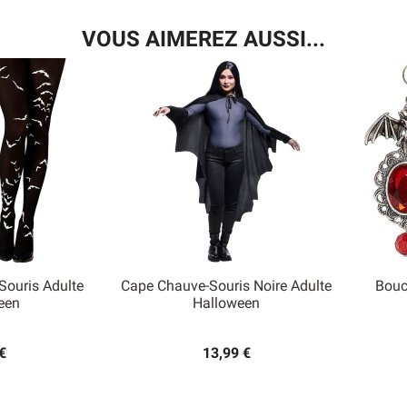
VOUS AIMEREZ AUSSI...
Souris Adulte
Cape Chauve-Souris Noire Adulte
Bouc

een
Halloween
 rapide
Aperçu rapide
€
13,99 €