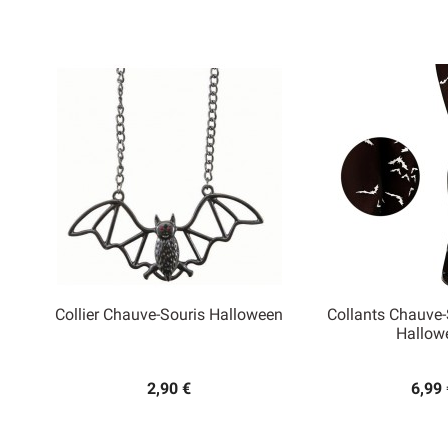
Collier Chauve-Souris Halloween
Collants Chauve-


Hallow
Aperçu rapide
Aperçu
2,90 €
6,99 