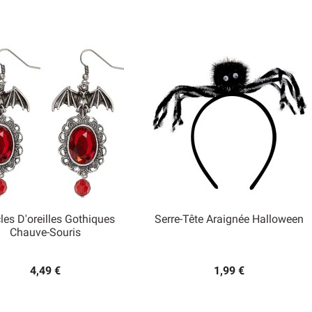
les D'oreilles Gothiques
Serre-Tête Araignée Halloween


Chauve-Souris
Aperçu rapide
Aperçu rapide
4,49 €
1,99 €