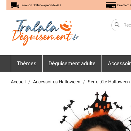
Livraison Gratuite à partir de 49€
Paiement s
search
Thèmes
Déguisement adulte
Accessoi
Accueil
Accessoires Halloween
Serre-tête Halloween