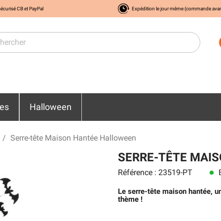
écurisé CB et PayPal
Expédition le jour même (commande ava
res
Halloween
Serre-tête Maison Hantée Halloween
SERRE-TÊTE MAI
Référence : 23519-PT
E
lens
Le serre-tête maison hantée, u
thème !