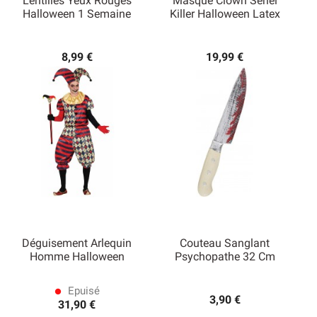
Lentilles Yeux Rouges
Masque Clown Seriel
Halloween 1 Semaine
Killer Halloween Latex
8,99 €
19,99 €
Déguisement Arlequin
Couteau Sanglant
Homme Halloween
Psychopathe 32 Cm
Epuisé
lens
3,90 €
31,90 €