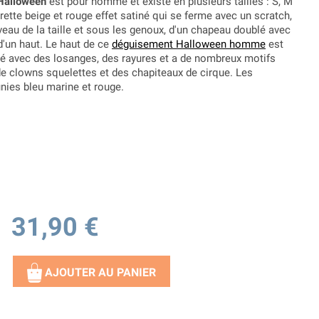
 Halloween
est pour homme et existe en plusieurs tailles : S, M
rette beige et rouge effet satiné qui se ferme avec un scratch,
veau de la taille et sous les genoux, d'un chapeau doublé avec
d'un haut. Le haut de ce
déguisement Halloween homme
est
é avec des losanges, des rayures et a de nombreux motifs
e clowns squelettes et des chapiteaux de cirque. Les
ies bleu marine et rouge.
31,90 €
AJOUTER AU PANIER