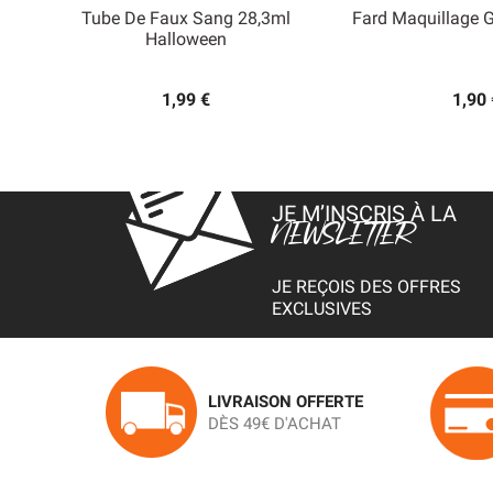
Tube De Faux Sang 28,3ml
Fard Maquillage 


Halloween
Aperçu rapide
Aperçu
1,99 €
1,90 
JE M’INSCRIS À LA
NEWSLETTER
JE REÇOIS DES OFFRES
EXCLUSIVES
LIVRAISON OFFERTE
DÈS 49€ D'ACHAT