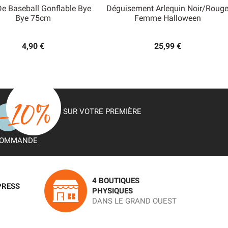
De Baseball Gonflable Bye
Déguisement Arlequin Noir/roug


Bye 75cm
Femme Halloween
Aperçu rapide
Aperçu rapide
4,90 €
25,99 €
SUR VOTRE PREMIÈRE
OMMANDE
4 BOUTIQUES
PRESS
PHYSIQUES
DANS LE GRAND OUEST