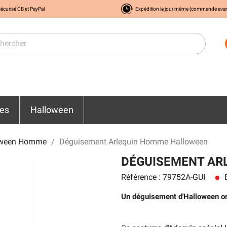
écurisé CB et PayPal
Expédition le jour même (commande ava
res
Halloween
oween Homme
Déguisement Arlequin Homme Halloween
DÉGUISEMENT AR
Référence : 79752A-GUI
E
lens
Un déguisement d'Halloween ori