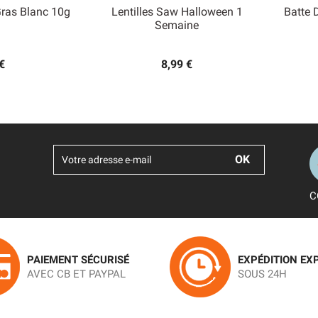
Gras Blanc 10g
Lentilles Saw Halloween 1
Batte 

Semaine
 rapide
Aperçu rapide
€
8,99 €
C
PAIEMENT SÉCURISÉ
EXPÉDITION EX
AVEC CB ET PAYPAL
SOUS 24H