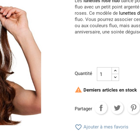
Les
lunettes rose fluo
dance pou
fluo avec un petit point argent
roses. Ce modèle de
lunettes 
fluo. Vous pourrez associer ce
ou aux couleurs fluo, mais auss
anniversaire, une soirée déguisée
Quantité

Derniers articles en stock
Partager

Ajouter à mes favoris