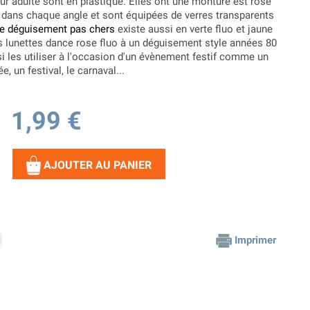
r adulte sont en plastique. Elles ont une monture est rose
é dans chaque angle et sont équipées de verres transparents
de déguisement pas chers
existe aussi en verte fluo et jaune
s lunettes dance rose fluo à un déguisement style années 80
i les utiliser à l'occasion d'un évènement festif comme un
, un festival, le carnaval...
1,99 €
AJOUTER AU PANIER
Imprimer