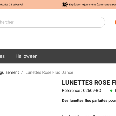
écurisé CB et PayPal
Expédition le jour même (commande ava
res
Halloween
éguisement
Lunettes Rose Fluo Dance
LUNETTES ROSE 
Référence : 02609-BO
E
lens
Des lunettes fluo parfaites pour