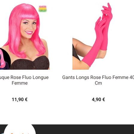
uque Rose Fluo Longue
Gants Longs Rose Fluo Femme 4


Femme
Cm
Aperçu rapide
Aperçu rapide
11,90 €
4,90 €