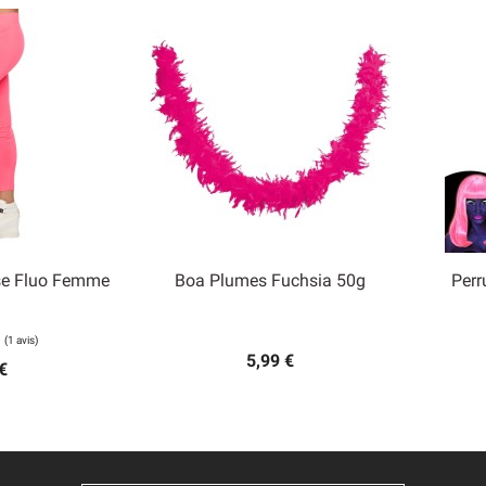
se Fluo Femme
Boa Plumes Fuchsia 50g
Perr

 rapide
Aperçu rapide
5,99 €
€