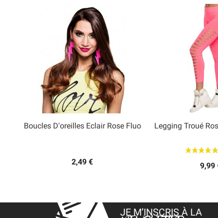
Boucles D'oreilles Eclair Rose Fluo
Legging Troué Ro


Aperçu rapide
Aperçu
2,49 €
9,99 
JE M’INSCRIS À LA