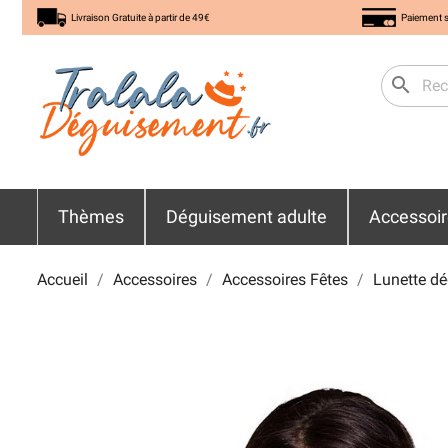
Livraison Gratuite à partir de 49€
Paiement s
search
Thèmes
Déguisement adulte
Accessoi
Accueil
Accessoires
Accessoires Fêtes
Lunette d