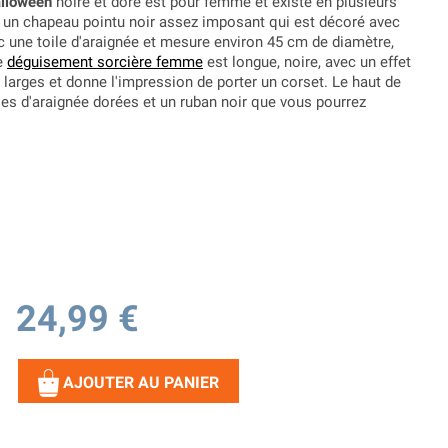
alloween
noire et doré est pour femme et existe en plusieurs
ent un chapeau pointu noir assez imposant qui est décoré avec
c une toile d'araignée et mesure environ 45 cm de diamètre,
ce
déguisement sorcière femme
est longue, noire, avec un effet
 larges et donne l'impression de porter un corset. Le haut de
les d'araignée dorées et un ruban noir que vous pourrez
24,99 €
AJOUTER AU PANIER