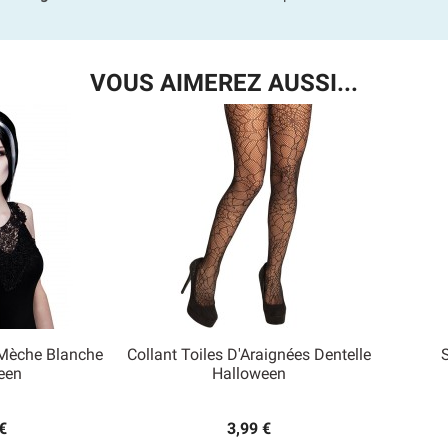
VOUS AIMEREZ AUSSI...
 Mèche Blanche
Collant Toiles D'Araignées Dentelle

een
Halloween
 rapide
Aperçu rapide
€
3,99 €