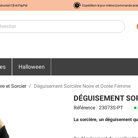
écurisé CB et PayPal
Expédition le jour même (commande ava
res
Halloween
e et Sorcier
Déguisement Sorcière Noire et Dorée Femme
DÉGUISEMENT SOR
Référence : 23073S-PT
lens
La sorcière, un déguisement qui