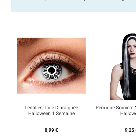
Lentilles Toile D'araignée
Perruque Sorcière


Halloween 1 Semaine
Hallow
Aperçu rapide
Aperçu
8,99 €
9,25 