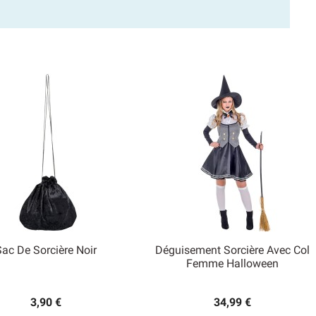
Sac De Sorcière Noir
Déguisement Sorcière Avec Col


Femme Halloween
Aperçu rapide
Aperçu rapide
3,90 €
34,99 €