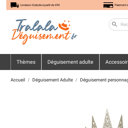
Livraison Gratuite à partir de 49€
Paiement s
search
Thèmes
Déguisement adulte
Accessoi
Accueil
Déguisement Adulte
Déguisement personna