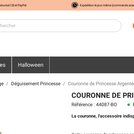
écurisé CB et PayPal
Expédition le jour même (commande ava
res
Halloween
ge
Déguisement Princesse
Couronne de Princesse Argent
COURONNE DE PR
Référence : 44087-BO
E
lens
La couronne, l'accessoire indis