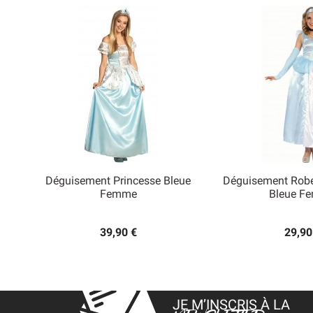
Déguisement Princesse Bleue
Déguisement Robe


Femme
Bleue F
Aperçu rapide
Aperçu
39,90 €
29,90
JE M’INSCRIS À LA