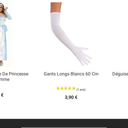
 De Princesse
Gants Longs Blancs 60 Cm
Déguise

emme
 rapide
Aperçu rapide
 €
3,90 €