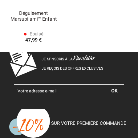
Déguisement
Marsupilami™ Enfant
Epuisé
lens
47,99 €
Newsletter
JE M’INSCRIS À LA
JE REÇOIS DES OFFRES EXCLUSIVES
SUR VOTRE PREMIÈRE COMMANDE