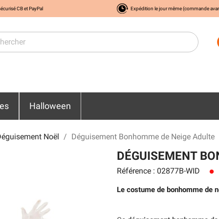
écurisé CB et PayPal
Expédition le jour même (commande ava
res
Halloween
Déguisement Noël
Déguisement Bonhomme de Neige Adulte
DÉGUISEMENT BO
Référence : 02877B-WID
lens
Le costume de bonhomme de neige