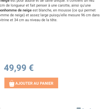
 neige
est pour adulte et de taille unique. Il contient un nez
m de longueur et fait penser à une carotte, ainsi qu'une
bonhomme de neige
est blanche, en mousse (ce qui permet
omme de neige) et assez large puisqu'elle mesure 96 cm dans
itrine et 34 cm au niveau de la tête.
49,99 €
AJOUTER AU PANIER