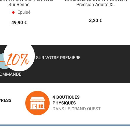


Sur Renne
Pression Adulte XL
Aperçu rapide
Aperçu rapide
Epuisé
lens
3,20 €
49,90 €
SUR VOTRE PREMIÈRE
OMMANDE
4 BOUTIQUES
PRESS
PHYSIQUES
DANS LE GRAND OUEST