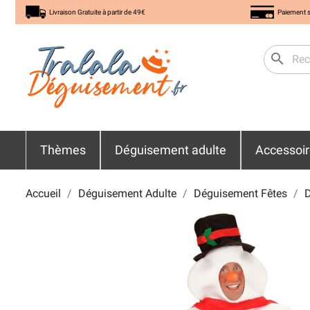
Livraison Gratuite à partir de 49€
Paiement s
search
Thèmes
Déguisement adulte
Accessoi
Accueil
Déguisement Adulte
Déguisement Fêtes