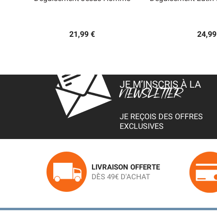


Aperçu rapide
Aperçu
21,99 €
24,99
JE M’INSCRIS À LA
NEWSLETTER
JE REÇOIS DES OFFRES
EXCLUSIVES
LIVRAISON OFFERTE
DÈS 49€ D'ACHAT