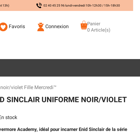
nt 13h)
02 40 45 25 96 lundi-vendredi 10h-12h30 / 15h-18h30
Panier
Favoris
Connexion
0 Article(s)
oir/violet Fille Mercredi™
D SINCLAIR UNIFORME NOIR/VIOLET
n stock
evermore Academy, idéal pour incarner Enid Sinclair de la série