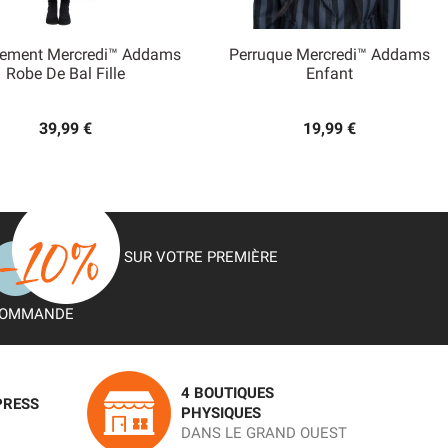
ement Mercredi™ Addams
Perruque Mercredi™ Addams


Robe De Bal Fille
Enfant
Aperçu rapide
Aperçu rapide
39,99 €
19,99 €
SUR VOTRE PREMIÈRE
OMMANDE
4 BOUTIQUES
PRESS
PHYSIQUES
DANS LE GRAND OUEST