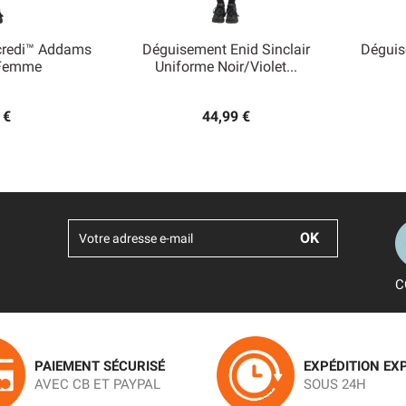
credi™ Addams
Déguisement Enid Sinclair
Déguis

 Femme
Uniforme Noir/violet...
 rapide
Aperçu rapide
 €
44,99 €
C
PAIEMENT SÉCURISÉ
EXPÉDITION EX
AVEC CB ET PAYPAL
SOUS 24H