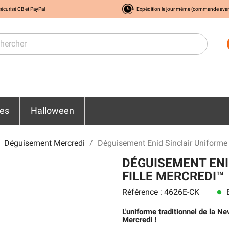
écurisé CB et PayPal
Expédition le jour même (commande ava
res
Halloween
Déguisement Mercredi
Déguisement Enid Sinclair Uniforme n
DÉGUISEMENT ENI
FILLE MERCREDI™
Référence : 4626E-CK
E
lens
L'uniforme traditionnel de la N
Mercredi !