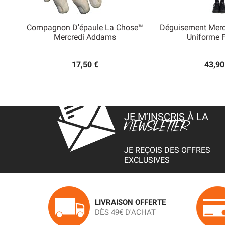
Compagnon D'épaule La Chose™
Déguisement Mer


Mercredi Addams
Uniforme
Aperçu rapide
Aperçu
17,50 €
43,90
JE M’INSCRIS À LA
NEWSLETTER
JE REÇOIS DES OFFRES
EXCLUSIVES
LIVRAISON OFFERTE
DÈS 49€ D'ACHAT