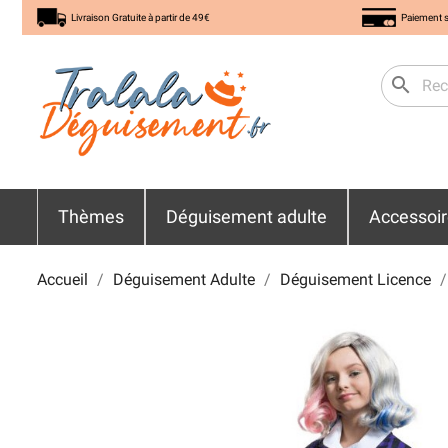
Livraison Gratuite à partir de 49€
Paiement s
search
Thèmes
Déguisement adulte
Accessoi
Accueil
Déguisement Adulte
Déguisement Licence