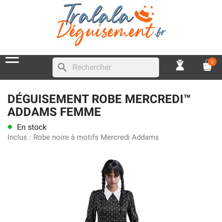
0
search
DÉGUISEMENT ROBE MERCREDI™
ADDAMS FEMME
En stock
lens
Inclus :
Robe noire à motifs Mercredi Addams