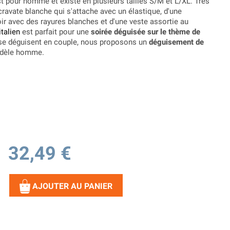
t pour homme et existe en plusieurs tailles S/M et L/XL. Très
ravate blanche qui s'attache avec un élastique, d'une
ir avec des rayures blanches et d'une veste assortie au
talien
est parfait pour une
soirée déguisée sur le thème de
 se déguisent en couple, nous proposons un
déguisement de
odèle homme.
32,49 €
AJOUTER AU PANIER