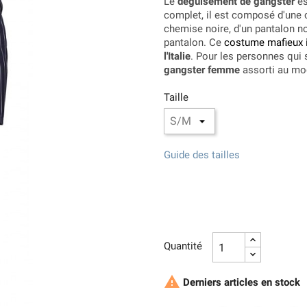
Le
déguisement de gangster
es
complet, il est composé d'une c
chemise noire, d'un pantalon no
pantalon. Ce
costume mafieux i
l'Italie
. Pour les personnes qui
gangster femme
assorti au m
Taille
Guide des tailles
Quantité

Derniers articles en stock