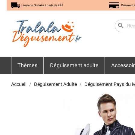
Livraison Gratuite à partir de 49€
Paiement s
search
Thèmes
Déguisement adulte
Accessoi
Accueil
Déguisement Adulte
Déguisement Pays du 