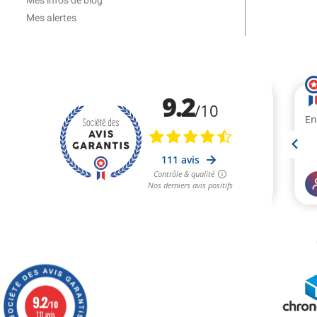
Mes infos de blog
Mes alertes
9.2
/10
111 avis