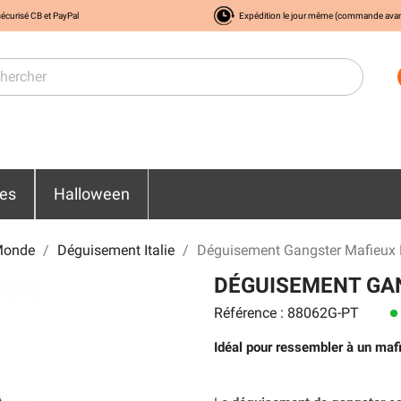
écurisé CB et PayPal
Expédition le jour même (commande ava
res
Halloween
Monde
Déguisement Italie
Déguisement Gangster Mafieu
DÉGUISEMENT GA
Référence : 88062G-PT
lens
Idéal pour ressembler à un mafi