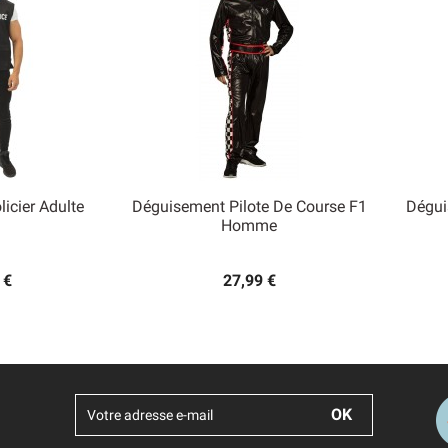
icier Adulte
Déguisement Pilote De Course F1
Dégui

Homme
 rapide
Aperçu rapide
 €
27,99 €