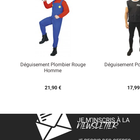
Déguisement Plombier Rouge
Déguisement Pol


Homme
Aperçu rapide
Aperçu
21,90 €
17,99
JE M’INSCRIS À LA
NEWSLETTER