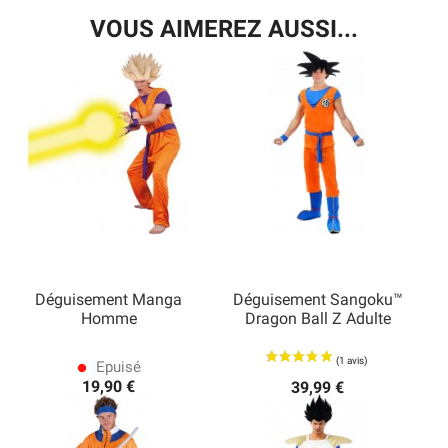
VOUS AIMEREZ AUSSI...
Déguisement Manga
Déguisement Sangoku™
Homme
Dragon Ball Z Adulte
Epuisé
lens
19,90 €
39,99 €