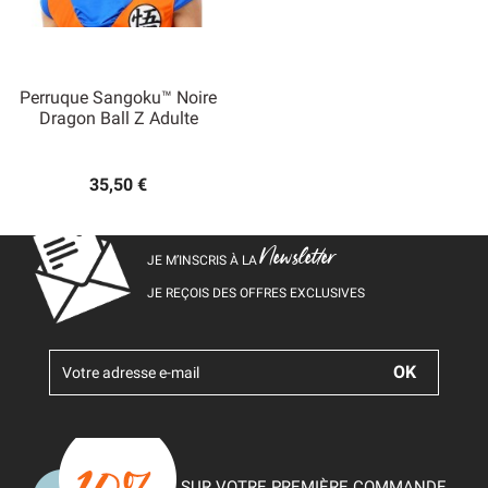
Perruque Sangoku™ Noire
Dragon Ball Z Adulte
35,50 €
Newsletter
JE M’INSCRIS À LA
JE REÇOIS DES OFFRES EXCLUSIVES
SUR VOTRE PREMIÈRE COMMANDE