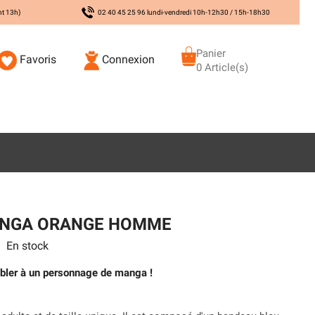
nt 13h)
02 40 45 25 96 lundi-vendredi 10h-12h30 / 15h-18h30
Panier
Favoris
Connexion
0 Article(s)
ANGA ORANGE HOMME
En stock
mbler à un personnage de manga !