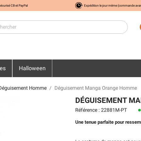
écurisé CB et PayPal
Expédition le jour même (commande ava
res
Halloween
Déguisement Homme
Déguisement Manga Orange Homme
DÉGUISEMENT M
Référence : 22881M-PT
lens
Une tenue parfaite pour resse