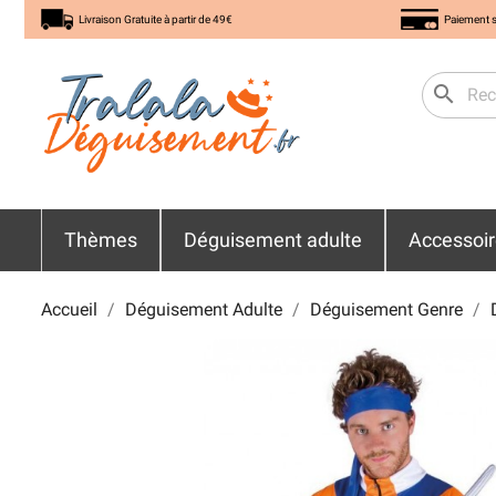
Livraison Gratuite à partir de 49€
Paiement s
search
Thèmes
Déguisement adulte
Accessoi
Accueil
Déguisement Adulte
Déguisement Genre