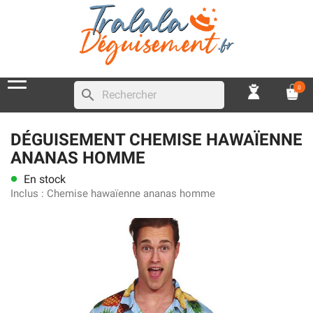
0
search
DÉGUISEMENT CHEMISE HAWAÏENNE
ANANAS HOMME
En stock
lens
Inclus :
Chemise hawaïenne ananas homme