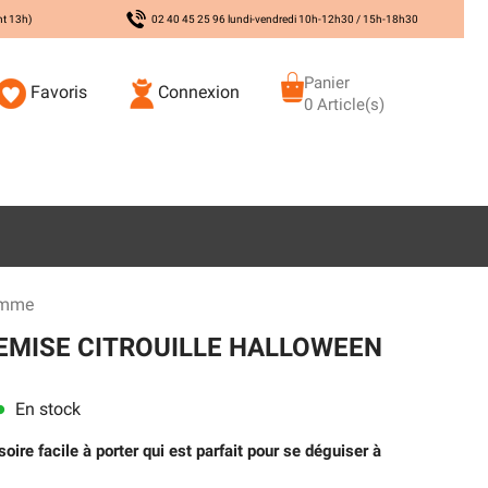
nt 13h)
02 40 45 25 96 lundi-vendredi 10h-12h30 / 15h-18h30
Panier
Favoris
Connexion
0 Article(s)
omme
EMISE CITROUILLE HALLOWEEN
En stock
ns
oire facile à porter qui est parfait pour se déguiser à