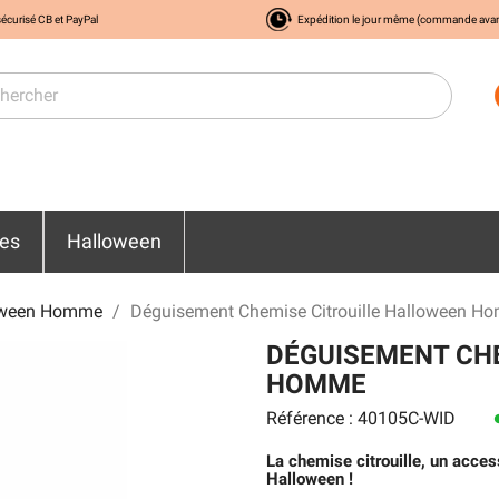
écurisé CB et PayPal
Expédition le jour même (commande ava
res
Halloween
oween Homme
Déguisement Chemise Citrouille Halloween H
DÉGUISEMENT CH
HOMME
Référence : 40105C-WID
le
La chemise citrouille, un access
Halloween !