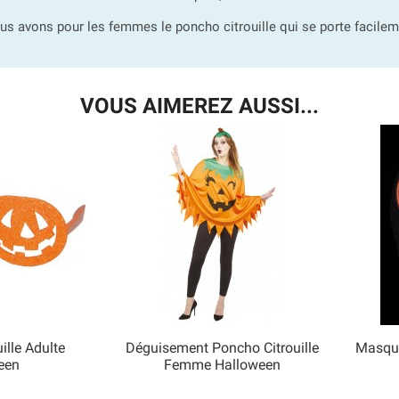
us avons pour les femmes le poncho citrouille qui se porte facilem
VOUS AIMEREZ AUSSI...
ille Adulte
Déguisement Poncho Citrouille
Masque 

een
Femme Halloween
 rapide
Aperçu rapide