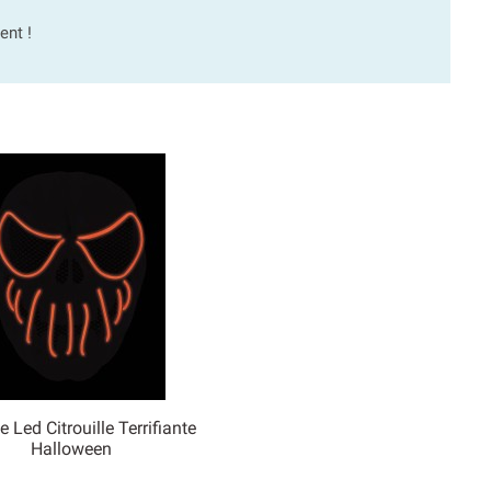
ent !
Led Citrouille Terrifiante

Halloween
Aperçu rapide