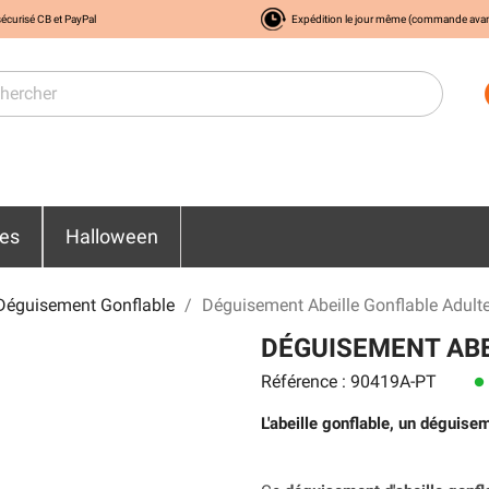
écurisé CB et PayPal
Expédition le jour même (commande ava
res
Halloween
Déguisement Gonflable
Déguisement Abeille Gonflable Adult
DÉGUISEMENT ABE
Référence : 90419A-PT
lens
L'abeille gonflable, un déguis