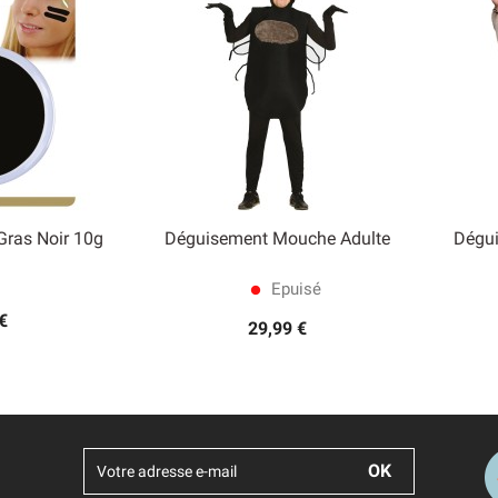
Gras Noir 10g
Déguisement Mouche Adulte
Dégu

 rapide
Aperçu rapide
Epuisé
lens
€
29,99 €