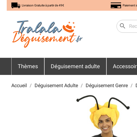
Livraison Gratuite à partir de 49€
Paiement s
search
Thèmes
Déguisement adulte
Accessoi
Accueil
Déguisement Adulte
Déguisement Genre