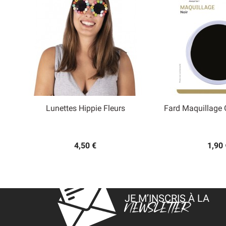
Lunettes Hippie Fleurs
Fard Maquillage 


Aperçu rapide
Aperçu
4,50 €
1,90 
JE M’INSCRIS À LA
NEWSLETTER