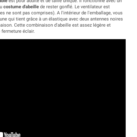
able
est pour adulte et de taille unique. Il fonctionne avec un
au
costume d'abeille
de rester gonflé. Le ventilateur est
les ne sont pas comprises). A l'intérieur de l'emballage, vous
jaune qui tient grâce à un élastique avec deux antennes noires
aison. Cette combinaison d'abeille est assez légère et
 fermeture éclair.