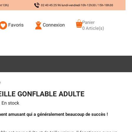
nt 13h)
02 40 45 25 96 lundi-vendredi 10h-12h30 / 15h-18h30
Panier
Favoris
Connexion
0 Article(s)
e
ILLE GONFLABLE ADULTE
En stock
ement amusant qui a généralement beaucoup de succès !