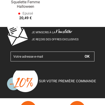
Squelette Femme
Halloween
Epuisé
lens
20,49 €
Newsletter
JE M’INSCRIS À LA
JE REÇOIS DES OFFRES EXCLUSIVES
SUR VOTRE PREMIÈRE COMMANDE