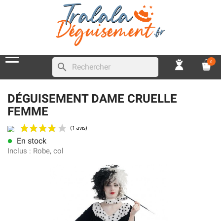
0
search
DÉGUISEMENT DAME CRUELLE
FEMME
En stock
lens
(1 avis)
Inclus :
Robe, col