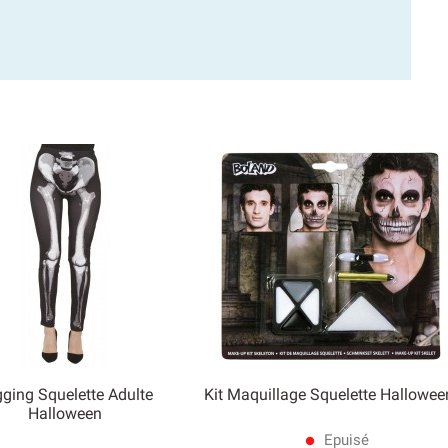
ging Squelette Adulte
Kit Maquillage Squelette Hallowee


Halloween
Aperçu rapide
Aperçu rapide
Epuisé
lens