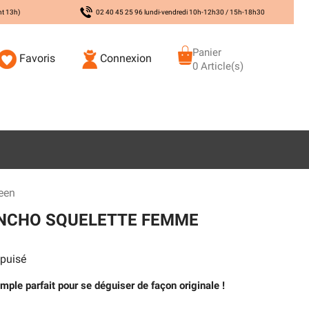
nt 13h)
02 40 45 25 96 lundi-vendredi 10h-12h30 / 15h-18h30
Panier
Favoris
Connexion
0 Article(s)
een
NCHO SQUELETTE FEMME
puisé
ple parfait pour se déguiser de façon originale !