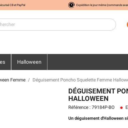
écurisé CB et PayPal
Expédition le jour même (commande ava
res
Halloween
oween Femme
Déguisement Poncho Squelette Femme Hallow
DÉGUISEMENT PO
HALLOWEEN
Référence : 79184P-BO
E
lens
Un déguisement d'Halloween sim