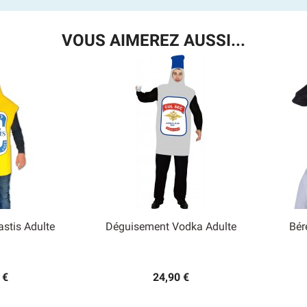
VOUS AIMEREZ AUSSI...
stis Adulte
Déguisement Vodka Adulte
Bér

 rapide
Aperçu rapide
 €
24,90 €