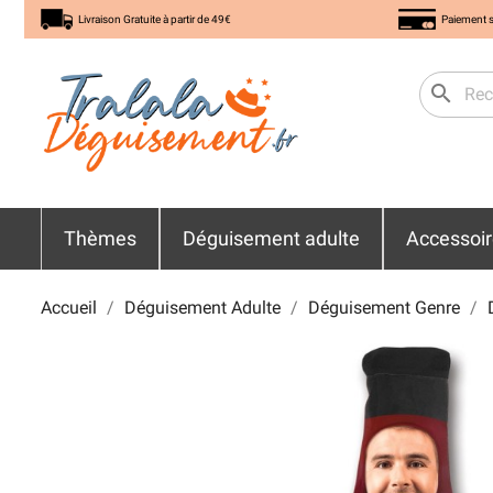
Livraison Gratuite à partir de 49€
Paiement s
search
Thèmes
Déguisement adulte
Accessoi
Accueil
Déguisement Adulte
Déguisement Genre