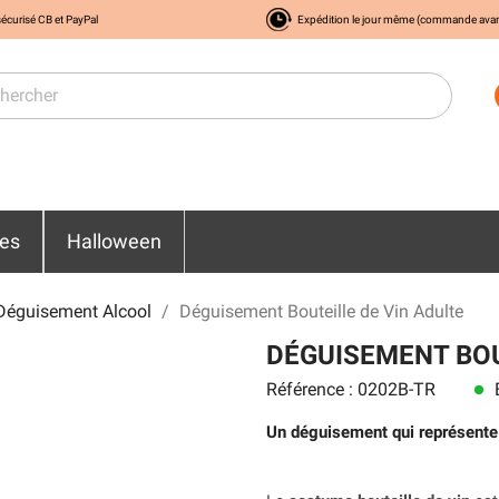
écurisé CB et PayPal
Expédition le jour même (commande ava
res
Halloween
Déguisement Alcool
Déguisement Bouteille de Vin Adulte
DÉGUISEMENT BOU
Référence : 0202B-TR
E
lens
Un déguisement qui représente 