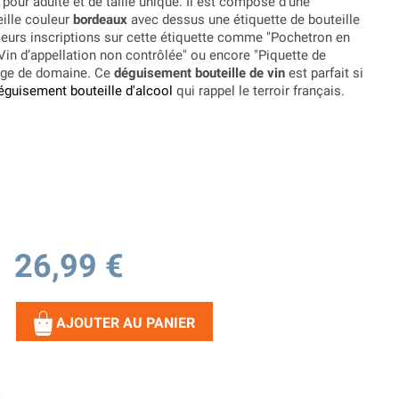
 pour adulte et de taille unique. Il est composé d'une
ille couleur
bordeaux
avec dessus une étiquette de bouteille
ieurs inscriptions sur cette étiquette comme "Pochetron en
"Vin d’appellation non contrôlée" ou encore "Piquette de
mage de domaine. Ce
déguisement bouteille de vin
est parfait si
éguisement bouteille d'alcool
qui rappel le terroir français.
26,99 €
AJOUTER AU PANIER