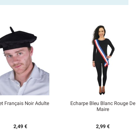
et Français Noir Adulte
Echarpe Bleu Blanc Rouge De


Maire
Aperçu rapide
Aperçu rapide
2,49 €
2,99 €