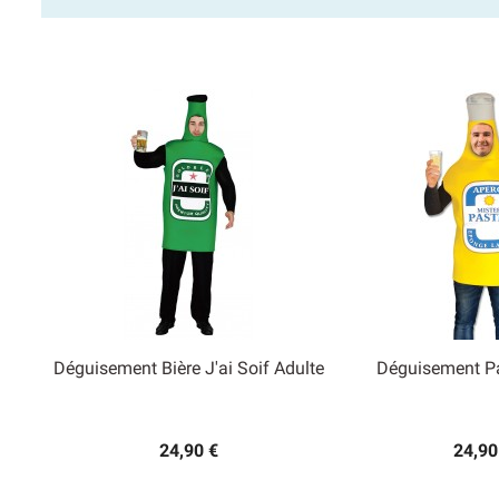
Déguisement Bière J'ai Soif Adulte
Déguisement Pa


Aperçu rapide
Aperçu
24,90 €
24,90