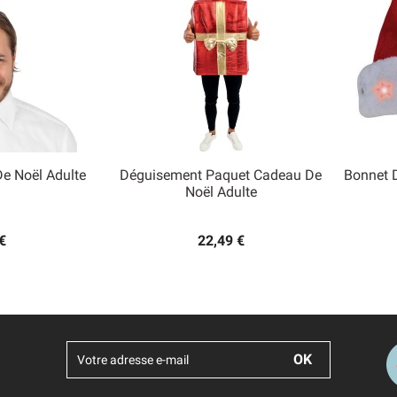
De Noël Adulte
Déguisement Paquet Cadeau De
Bonnet 

Noël Adulte
 rapide
Aperçu rapide
€
22,49 €