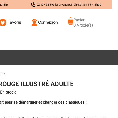
nt 13h)
02 40 45 25 96 lundi-vendredi 10h-12h30 / 15h-18h30
Panier
Favoris
Connexion
0 Article(s)
lte
ROUGE ILLUSTRÉ ADULTE
En stock
ait pour se démarquer et changer des classiques !