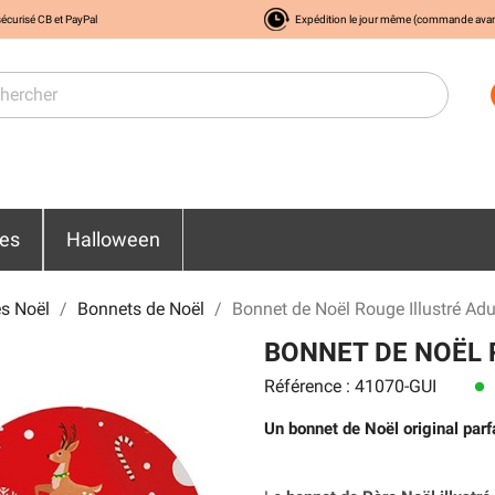
écurisé CB et PayPal
Expédition le jour même (commande ava
res
Halloween
s Noël
Bonnets de Noël
Bonnet de Noël Rouge Illustré Adu
BONNET DE NOËL 
Référence : 41070-GUI
lens
Un bonnet de Noël original parf