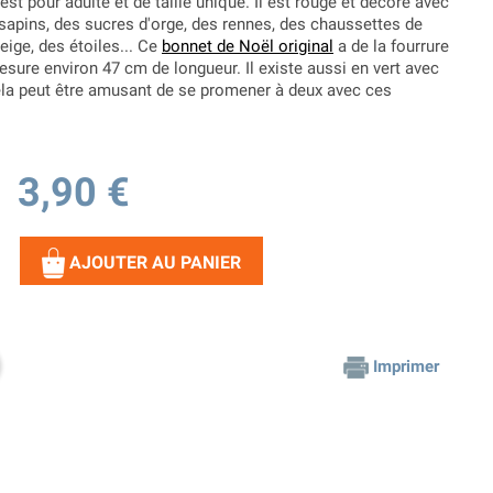
est pour adulte et de taille unique. Il est rouge et décoré avec
apins, des sucres d'orge, des rennes, des chaussettes de
eige, des étoiles... Ce
bonnet de Noël original
a de la fourrure
sure environ 47 cm de longueur. Il existe aussi en vert avec
Cela peut être amusant de se promener à deux avec ces
3,90 €
AJOUTER AU PANIER
Imprimer