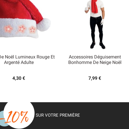
De Noël Lumineux Rouge Et
Accessoires Déguisement


Argenté Adulte
Bonhomme De Neige Noël
Aperçu rapide
Aperçu rapide
4,30 €
7,99 €
SUR VOTRE PREMIÈRE