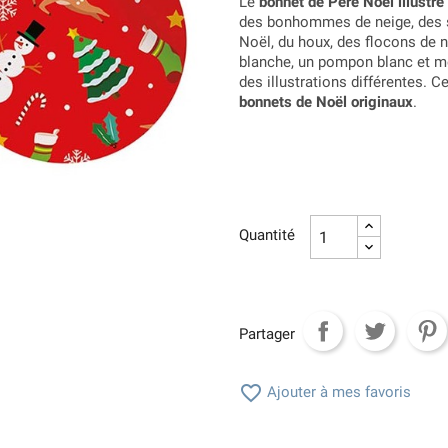
Le
bonnet de Père Noël illustré
des bonhommes de neige, des s
Noël, du houx, des flocons de n
blanche, un pompon blanc et me
des illustrations différentes. 
bonnets de Noël originaux
.
Quantité
Partager

Ajouter à mes favoris