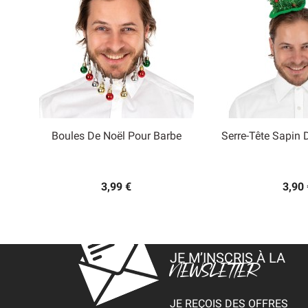
Boules De Noël Pour Barbe
Serre-Tête Sapin 


Aperçu rapide
Aperçu
3,99 €
3,90 
JE M’INSCRIS À LA
NEWSLETTER
JE REÇOIS DES OFFRES