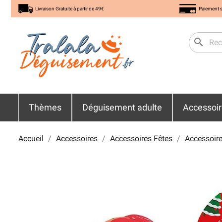
Livraison Gratuite à partir de 49€
Paiement s
search
Thèmes
Déguisement adulte
Accessoi
Accueil
Accessoires
Accessoires Fêtes
Accessoire