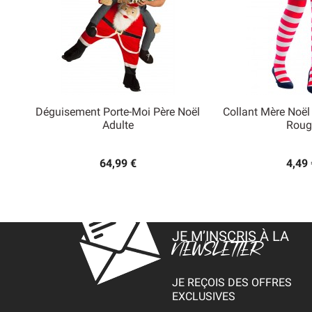
Déguisement Porte-Moi Père Noël
Collant Mère Noël


Adulte
Roug
Aperçu rapide
Aperçu
64,99 €
4,49 
JE M’INSCRIS À LA
NEWSLETTER
JE REÇOIS DES OFFRES
EXCLUSIVES