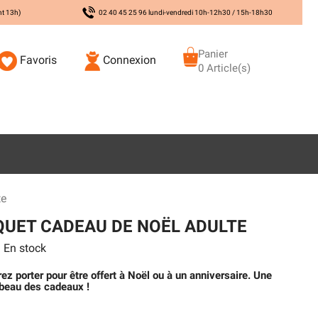
nt 13h)
02 40 45 25 96 lundi-vendredi 10h-12h30 / 15h-18h30
Panier
Favoris
Connexion
0 Article(s)
te
UET CADEAU DE NOËL ADULTE
En stock
 porter pour être offert à Noël ou à un anniversaire. Une
 beau des cadeaux !