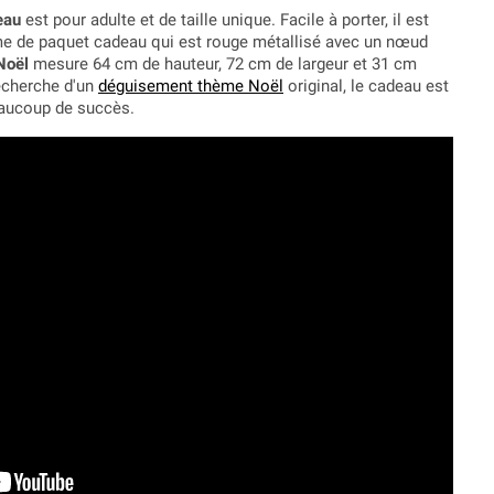
eau
est pour adulte et de taille unique. Facile à porter, il est
e de paquet cadeau qui est rouge métallisé avec un nœud
Noël
mesure 64 cm de hauteur, 72 cm de largeur et 31 cm
recherche d'un
déguisement thème Noël
original, le cadeau est
eaucoup de succès.