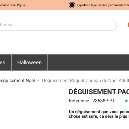
écurisé CB et PayPal
Expédition le jour même (commande ava
res
Halloween
Déguisement Noël
Déguisement Paquet Cadeau de Noël Adul
DÉGUISEMENT PAQ
Référence : 23638P-PT
lens
Un déguisement que vous pourrez
chose est sûre, ce sera le plus