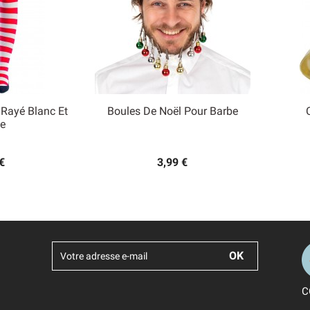
 Rayé Blanc Et
Boules De Noël Pour Barbe

e
 rapide
Aperçu rapide
€
3,99 €
C