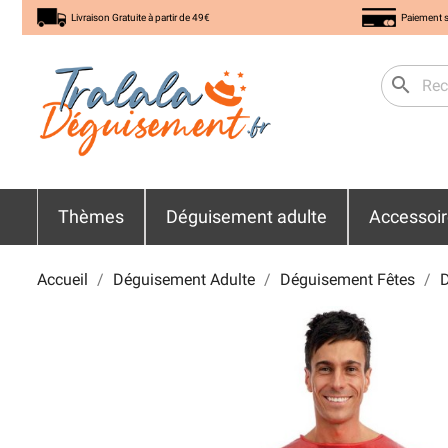
Livraison Gratuite à partir de 49€
Paiement s
search
Thèmes
Déguisement adulte
Accessoi
Accueil
Déguisement Adulte
Déguisement Fêtes