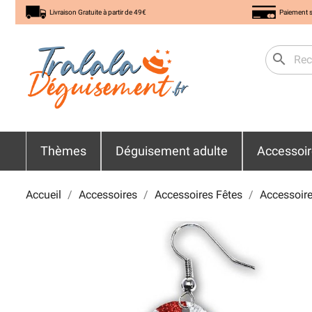
Livraison Gratuite à partir de 49€
Paiement s
search
Thèmes
Déguisement adulte
Accessoi
Accueil
Accessoires
Accessoires Fêtes
Accessoire