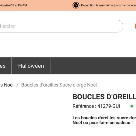
écurisé CB et PayPal
Expédition le jour même (commande ava
res
Halloween
s Noël
Boucles d'oreilles Sucre d'orge Noël
BOUCLES D'OREIL
Référence : 41279-GUI
lens
Les boucles d'oreilles sucre d
Noël ou pour faire un cadeau !