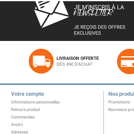
JE M’INSCRIS À LA
NEWSLETTER
JE REÇOIS DES OFFRES
EXCLUSIVES
LIVRAISON OFFERTE
DÈS 49€ D'ACHAT
Votre compte
Nos produi
Informations personnelles
Promotions
Retours produit
Nouveaux pro
Commandes
Avoirs
Adresses