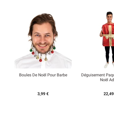
Boules De Noël Pour Barbe
Déguisement Paq


Noël Ad
Aperçu rapide
Aperçu
3,99 €
22,49