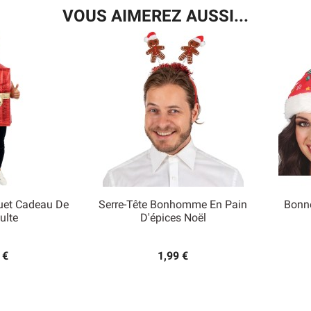
VOUS AIMEREZ AUSSI...
uet Cadeau De
Serre-Tête Bonhomme En Pain
Bonne

ulte
D'épices Noël
 rapide
Aperçu rapide
 €
1,99 €