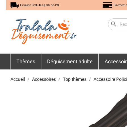
Livraison Gratuite à partir de 49€
Paiement s
search
Thèmes
Déguisement adulte
Accessoi
Accueil
Accessoires
Top thèmes
Accessoire Polic