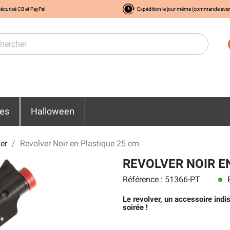
écurisé CB et PayPal
Expédition le jour même (commande ava
res
Halloween
ier
Revolver Noir en Plastique 25 cm
REVOLVER NOIR E
Référence : 51366-PT
E
lens
Le revolver, un accessoire indi
soirée !