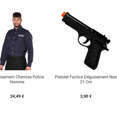
isement Chemise Police
Pistolet Factice Déguisement Noir


Homme
21 Cm
Aperçu rapide
Aperçu rapide
24,49 €
3,90 €