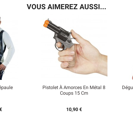
VOUS AIMEREZ AUSSI...
épaule
Pistolet À Amorces En Métal 8
Dégu

Coups 15 Cm
 rapide
Aperçu rapide
€
10,90 €