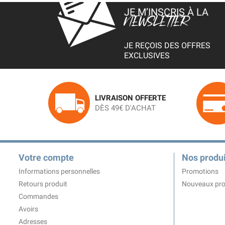
JE M’INSCRIS À LA
NEWSLETTER
JE REÇOIS DES OFFRES
EXCLUSIVES
LIVRAISON OFFERTE
DÈS 49€ D'ACHAT
Votre compte
Nos produi
Informations personnelles
Promotions
Retours produit
Nouveaux pro
Commandes
Avoirs
Adresses