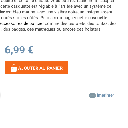
 adulte et de taille unique. Vous pourrez facilement l'adapter
e cette casquette est réglable à l'arrière avec un système de
ier
est bleu marine avec une visière noire, un insigne argent
s dorés sur les côtés. Pour accompagner cette
casquette
accessoires de policier
comme des pistolets, des tonfas, des
il, des badges,
des matraques
ou encore des holsters.
6,99 €
AJOUTER AU PANIER
Imprimer