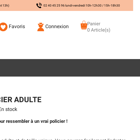
nt 13h)
02 40 45 25 96 lundi-vendredi 10h-12h30 / 15h-18h30
Panier
Favoris
Connexion
0 Article(s)
IER ADULTE
n stock
r ressembler à un vrai policier !