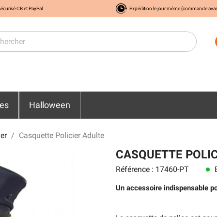
écurisé CB et PayPal
Expédition le jour même (commande ava
res
Halloween
ier
Casquette Policier Adulte
CASQUETTE POLIC
Référence : 17460-PT
E
lens
Un accessoire indispensable pou