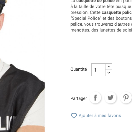
La
casquette de police
est pour
à la taille de votre tête puisqu
pression. Cette
casquette polic
"Special Police" et des bouton
police
, vous trouverez d'autres
menottes, des lunettes de sole
Quantité
Partager

Ajouter à mes favoris