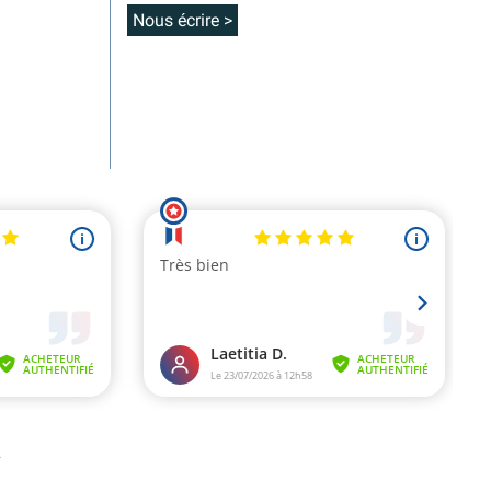
Nous écrire >
.