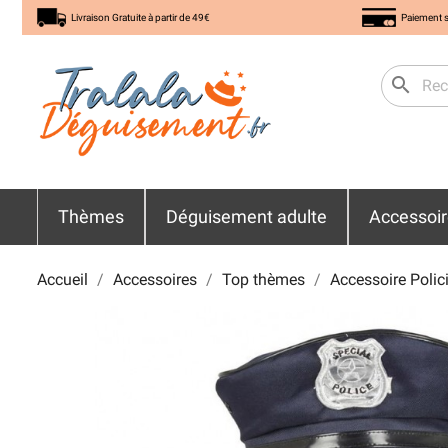
Livraison Gratuite à partir de 49€
Paiement s
search
Thèmes
Déguisement adulte
Accessoi
Accueil
Accessoires
Top thèmes
Accessoire Polic