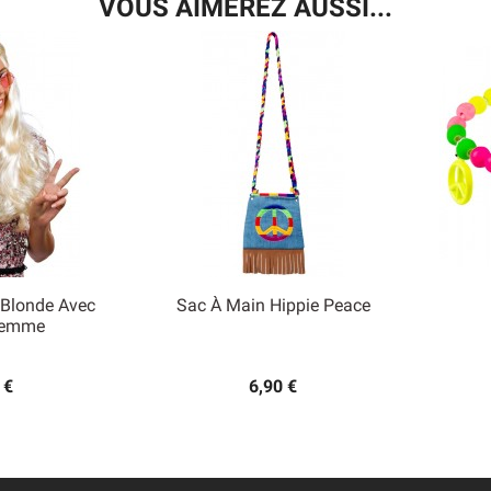
VOUS AIMEREZ AUSSI...
 Blonde Avec
Sac À Main Hippie Peace

Femme
 rapide
Aperçu rapide
 €
6,90 €