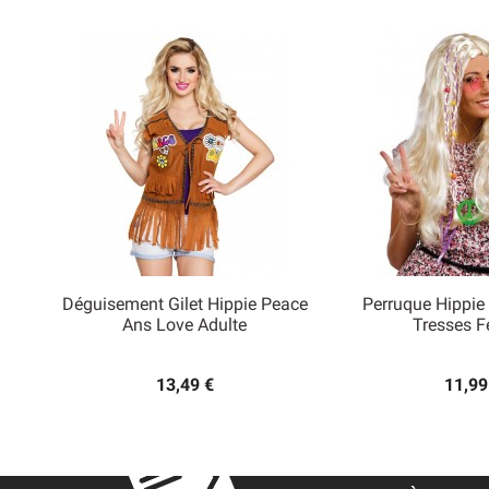
Déguisement Gilet Hippie Peace
Perruque Hippie


Ans Love Adulte
Tresses 
Aperçu rapide
Aperçu
13,49 €
11,99