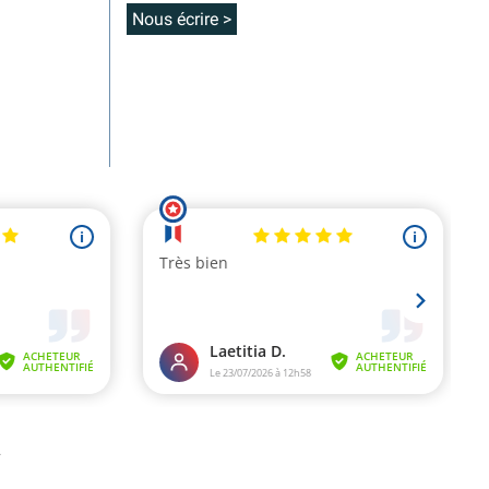
Nous écrire >
.