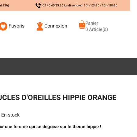
nt 13h)
02 40 45 25 96 lundi-vendredi 10h-12h30 / 15h-18h30
Panier
Favoris
Connexion
0 Article(s)
UCLES D'OREILLES HIPPIE ORANGE
En stock
our une femme qui se déguise sur le thème hippie !