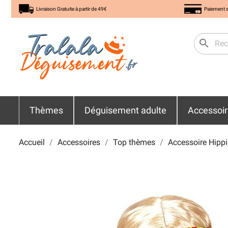
Livraison Gratuite à partir de 49€
Paiement s
search
Thèmes
Déguisement adulte
Accessoi
Accueil
Accessoires
Top thèmes
Accessoire Hippi