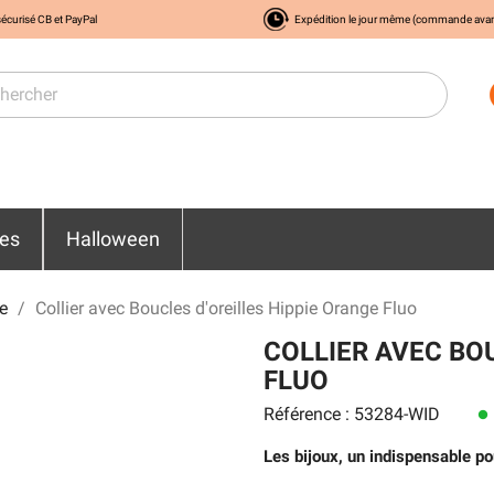
écurisé CB et PayPal
Expédition le jour même (commande ava
res
Halloween
e
Collier avec Boucles d'oreilles Hippie Orange Fluo
COLLIER AVEC BO
FLUO
Référence : 53284-WID
lens
Les bijoux, un indispensable p