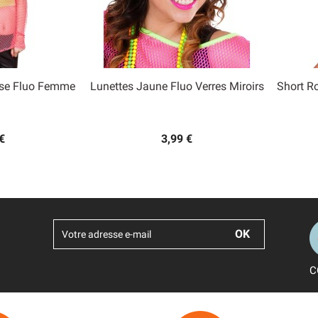
ose Fluo Femme
Lunettes Jaune Fluo Verres Miroirs
Short R

 rapide
Aperçu rapide
€
3,99 €
C