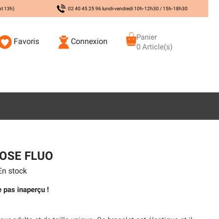
nt 13h)
02 40 45 25 96 lundi-vendredi 10h-12h30 / 15h-18h30
Panier
Favoris
Connexion
0 Article(s)
OSE FLUO
n stock
 pas inaperçu !