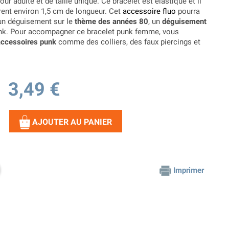
our adulte et de taille unique. Ce bracelet est élastique et il
ent environ 1,5 cm de longueur. Cet
accessoire fluo
pourra
 un déguisement sur le
thème des années 80
, un
déguisement
nk. Pour accompagner ce bracelet punk femme, vous
accessoires punk
comme des colliers, des faux piercings et
3,49 €
AJOUTER AU PANIER
Imprimer