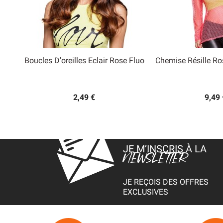
Boucles D'oreilles Eclair Rose Fluo
Chemise Résille R


Aperçu rapide
Aperçu
2,49 €
9,49 
JE M’INSCRIS À LA
NEWSLETTER
JE REÇOIS DES OFFRES
EXCLUSIVES