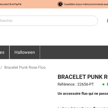
écurisé CB et PayPal
Expédition le jour même (commande ava
res
Halloween
Bracelet Punk Rose Fluo
BRACELET PUNK R
Référence : 22656-PT
E
lens
Un accessoire fluo qui ne passe