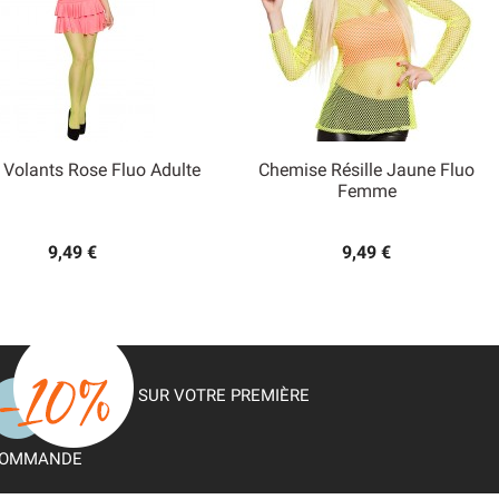
 Volants Rose Fluo Adulte
Chemise Résille Jaune Fluo


Femme
Aperçu rapide
Aperçu rapide
9,49 €
9,49 €
SUR VOTRE PREMIÈRE
OMMANDE