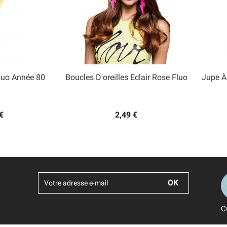
luo Année 80
Boucles D'oreilles Eclair Rose Fluo
Jupe À

 rapide
Aperçu rapide
€
2,49 €
C