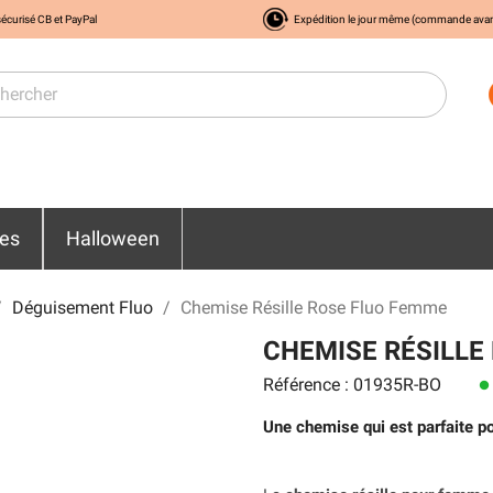
écurisé CB et PayPal
Expédition le jour même (commande ava
res
Halloween
Déguisement Fluo
Chemise Résille Rose Fluo Femme
CHEMISE RÉSILLE
Référence : 01935R-BO
lens
Une chemise qui est parfaite pou