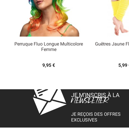
Perruque Fluo Longue Multicolore
Guêtres Jaune F


Femme
Aperçu rapide
Aperçu
9,95 €
5,99 
JE M’INSCRIS À LA
NEWSLETTER
JE REÇOIS DES OFFRES
EXCLUSIVES