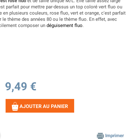
est rose fluo
et de taille unique M/L. Elle taille assez large
t parfait pour mettre par-dessus un top coloré vert fluo ou
 en plusieurs couleurs, rose fluo, vert et orange, c'est parfait
r le thème des années 80 ou le thème fluo. En effet, avec
acilement composer un
déguisement fluo
.
9,49 €
AJOUTER AU PANIER
Imprimer