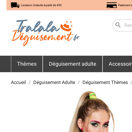
Livraison Gratuite à partir de 49€
Paiement s
search
Thèmes
Déguisement adulte
Accessoi
Accueil
Déguisement Adulte
Déguisement Thèmes