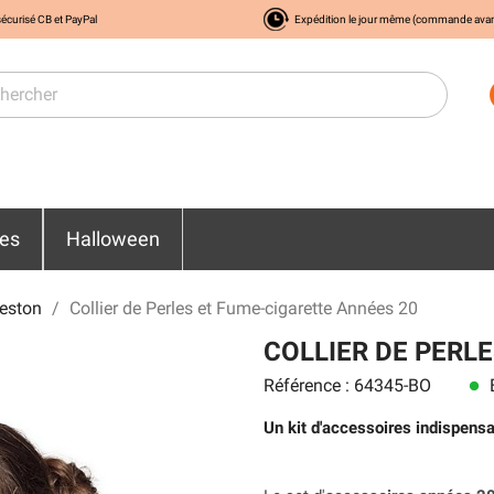
écurisé CB et PayPal
Expédition le jour même (commande ava
res
Halloween
leston
Collier de Perles et Fume-cigarette Années 20
COLLIER DE PERL
Référence : 64345-BO
E
lens
Un kit d'accessoires indispens