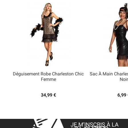
Déguisement Robe Charleston Chic
Sac À Main Charle


Femme
Noir
Aperçu rapide
Aperçu
34,99 €
6,99 
JE M’INSCRIS À LA