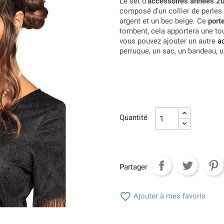
Le set d'
accessoires années 2
composé d'un collier de perles 
argent et un bec beige. Ce
port
tombent, cela apportera une to
vous pouvez ajouter un autre
a
perruque, un sac, un bandeau, u
Quantité
Partager

Ajouter à mes favoris