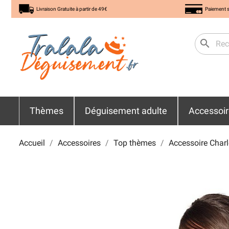
Livraison Gratuite à partir de 49€
Paiement s
search
Thèmes
Déguisement adulte
Accessoi
Accueil
Accessoires
Top thèmes
Accessoire Char