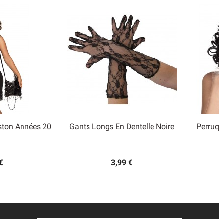
ston Années 20
Gants Longs En Dentelle Noire
Perruq

 rapide
Aperçu rapide
€
3,99 €