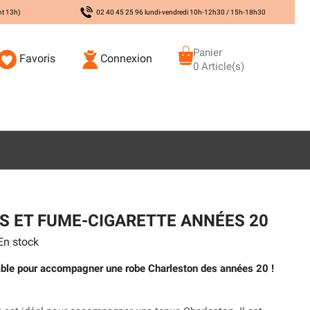
nt 13h)
02 40 45 25 96 lundi-vendredi 10h-12h30 / 15h-18h30
Panier
Favoris
Connexion
0 Article(s)
ES ET FUME-CIGARETTE ANNÉES 20
n stock
able pour accompagner une robe Charleston des années 20 !