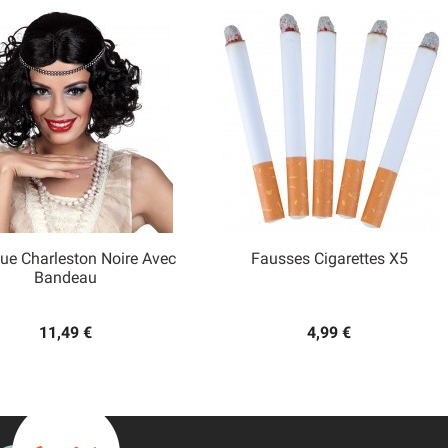
ue Charleston Noire Avec
Fausses Cigarettes X5


Bandeau
Aperçu rapide
Aperçu rapide
11,49 €
4,99 €