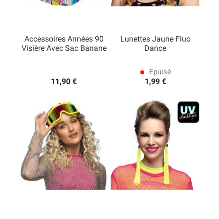
Accessoires Années 90
Lunettes Jaune Fluo
Visière Avec Sac Banane
Dance
(1 avis)
Epuisé
lens
11,90 €
1,99 €