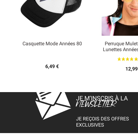
Casquette Mode Années 80
Perruque Mulet


Lunettes Anné
Aperçu rapide
Aperçu
6,49 €
12,99
JE M’INSCRIS À LA
NEWSLETTER
JE REÇOIS DES OFFRES
EXCLUSIVES