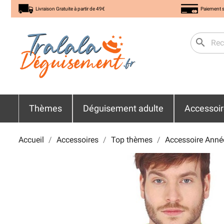
Livraison Gratuite à partir de 49€
Paiement s
search
Thèmes
Déguisement adulte
Accessoi
Accueil
Accessoires
Top thèmes
Accessoire Anné