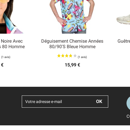
 Noire Avec
Déguisement Chemise Années
Guêtre

es 80 Homme
80/90's Bleue Homme
 rapide
Aperçu rapide
 €
15,99 €
C