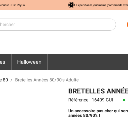
écurisé CB et PayPal
Expédition le jour même (commande ava
res
Halloween
e 80
Bretelles Années 80/90's Adulte
BRETELLES ANNÉE
Référence : 16409-GUI
lens
Un accessoire pas cher qui se
années 80/90's !