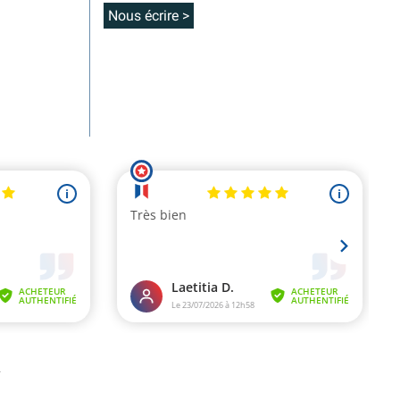
Nous écrire >
.