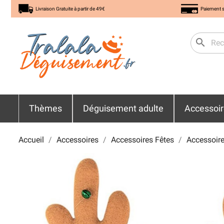
Livraison Gratuite à partir de 49€
Paiement s
search
Thèmes
Déguisement adulte
Accessoi
Accueil
Accessoires
Accessoires Fêtes
Accessoire