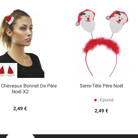
 Cheveaux Bonnet De Père
Serre-Tête Père Noël


Noël X2
Aperçu rapide
Aperçu rapide
Epuisé
lens
2,49 €
2,49 €