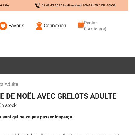
nt 13h)
02 40 45 25 96 lundi-vendredi 10h-12h30 / 15h-18h30
Panier
Favoris
Connexion
0 Article(s)
ts Adulte
E DE NOËL AVEC GRELOTS ADULTE
n stock
usant qui ne va pas passer inaperçu !