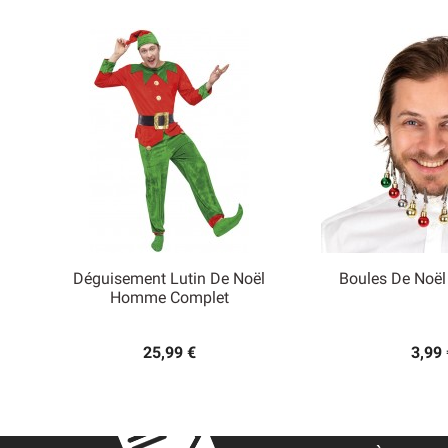
Déguisement Lutin De Noël
Boules De Noël


Homme Complet
Aperçu rapide
Aperçu
25,99 €
3,99 