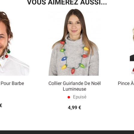
VOUS AIMEREZ AUSSI...
 Pour Barbe
Collier Guirlande De Noël
Pince À

Lumineuse
 rapide
Aperçu rapide
Epuisé
lens
€
4,99 €