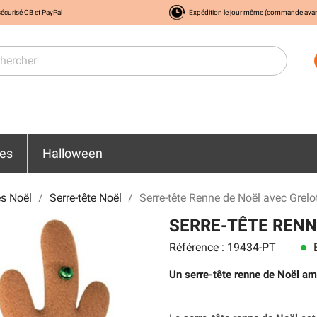
écurisé CB et PayPal
Expédition le jour même (commande ava
res
Halloween
s Noël
Serre-tête Noël
Serre-tête Renne de Noël avec Grelo
SERRE-TÊTE RENN
Référence : 19434-PT
E
lens
Un serre-tête renne de Noël am