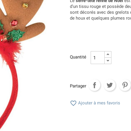
Le
serre-tête renne de Noël
est 
d'un tissu rouge et possède de
sont décorés avec des grelots de
de houx et quelques plumes ro
Quantité
Partager

Ajouter à mes favoris