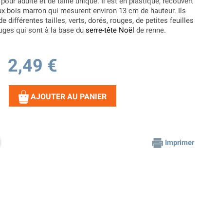
pour adulte et de taille unique. Il est en plastique, recouvert
ux bois marron qui mesurent environ 13 cm de hauteur. Ils
 différentes tailles, verts, dorés, rouges, de petites feuilles
uges qui sont à la base du
serre-tête Noël
de renne.
2,49 €
AJOUTER AU PANIER
Imprimer