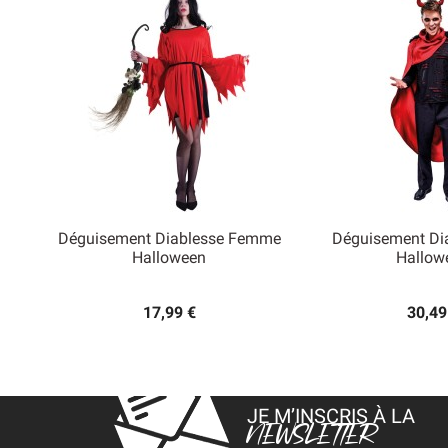
Déguisement Diablesse Femme
Déguisement D


Halloween
Hallow
Aperçu rapide
Aperçu
17,99 €
30,49
JE M’INSCRIS À LA
NEWSLETTER