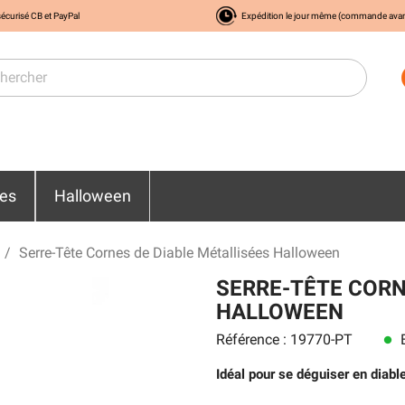
écurisé CB et PayPal
Expédition le jour même (commande ava
res
Halloween
Serre-Tête Cornes de Diable Métallisées Halloween
SERRE-TÊTE CORN
HALLOWEEN
Référence : 19770-PT
E
lens
Idéal pour se déguiser en diabl