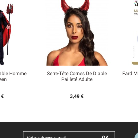
iable Homme
Serre-Tête Cornes De Diable
Fard M

een
Pailleté Adulte
 rapide
Aperçu rapide
 €
3,49 €