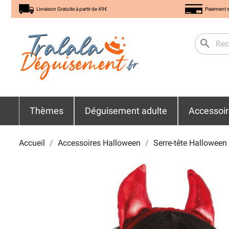
Livraison Gratuite à partir de 49€
Paiement s
search
Thèmes
Déguisement adulte
Accessoi
Accueil
Accessoires Halloween
Serre-tête Halloween