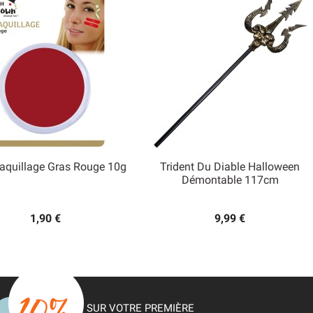
aquillage Gras Rouge 10g
Trident Du Diable Halloween


Démontable 117cm
Aperçu rapide
Aperçu rapide
1,90 €
9,99 €
SUR VOTRE PREMIÈRE