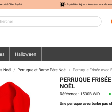
écurisé CB et PayPal
Expédition le jour même (commande ava
res
Halloween
s Noël
Perruque et Barbe Père Noël
Perruque Frisée avec B
PERRUQUE FRISÉE
NOËL
Référence : 1530B-WID
lens
Une perruque avec barbe pas che