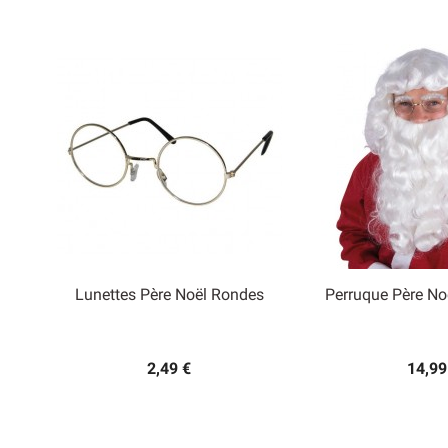
Lunettes Père Noël Rondes
Perruque Père No


Aperçu rapide
Aperçu
2,49 €
14,99