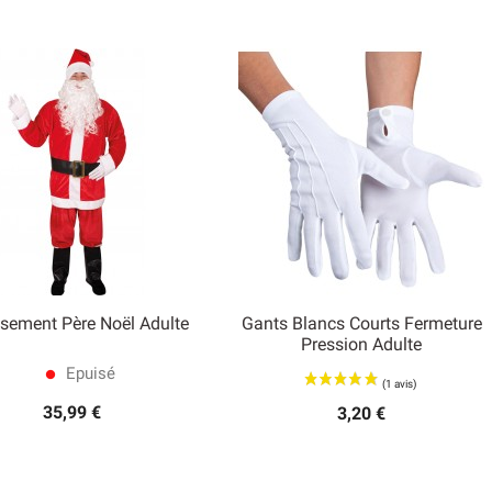
sement Père Noël Adulte
Gants Blancs Courts Fermeture


Pression Adulte
Aperçu rapide
Aperçu rapide
Epuisé
lens
35,99 €
3,20 €