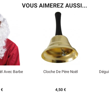
VOUS AIMEREZ AUSSI...
ël Avec Barbe
Cloche De Père Noël
Dégui

 rapide
Aperçu rapide
 €
4,50 €