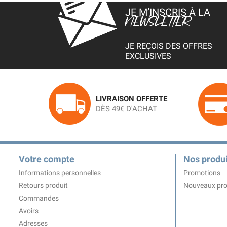
JE M’INSCRIS À LA
NEWSLETTER
JE REÇOIS DES OFFRES
EXCLUSIVES
LIVRAISON OFFERTE
DÈS 49€ D'ACHAT
Votre compte
Nos produi
Informations personnelles
Promotions
Retours produit
Nouveaux pro
Commandes
Avoirs
Adresses