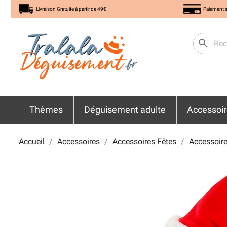
Livraison Gratuite à partir de 49€
Paiement s
search
Thèmes
Déguisement adulte
Accessoi
Accueil
Accessoires
Accessoires Fêtes
Accessoire