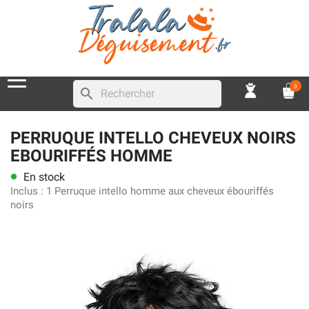
0
search
PERRUQUE INTELLO CHEVEUX NOIRS
EBOURIFFÉS HOMME
En stock
lens
Inclus :
1 Perruque intello homme aux cheveux ébouriffés
noirs